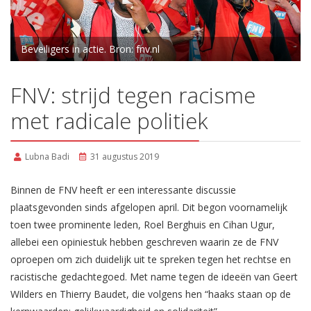
Beveiligers in actie. Bron: fnv.nl
FNV: strijd tegen racisme
met radicale politiek
Lubna Badi
31 augustus 2019
Binnen de FNV heeft er een interessante discussie
plaatsgevonden sinds afgelopen april. Dit begon voornamelijk
toen twee prominente leden, Roel Berghuis en Cihan Ugur,
allebei een opiniestuk hebben geschreven waarin ze de FNV
oproepen om zich duidelijk uit te spreken tegen het rechtse en
racistische gedachtegoed. Met name tegen de ideeën van Geert
Wilders en Thierry Baudet, die volgens hen “haaks staan op de