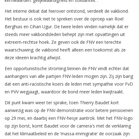
kernwaarden: gelijkwaardigheid en solidariteit”.
Het interne debat dat hierover ontstond, verdeelt de vakbond.
Het bestuur is ook niet te spreken over de oproep van Roel
Berghuis en Cihan Ugur. De twee leden vinden namelijk dat er
steeds meer vakbondsleden behept zijn met opvattingen uit
extreem-rechtse hoek. Ze geven ook de FNV een terechte
waarschuwing; de vakbond heeft alleen een toekomst als ze
deze ideeën krachtig afwijst.
Een opportunistische stroming binnen de FNV vindt echter dat
aanhangers van alle partijen FNV-leden mogen zijn. Zij zijn bang
dat een anti-racistische koers de leden met sympathie voor FvD
en PVV wegjaagt, waardoor de bond meer leden kwijtraakt.
Dit punt kwam weer ter sprake, toen Thierry Baudet kort
aanwezig was op de FNV-demonstratie voor betere pensioenen
op 29 mei, en daarbij een FNV-hesje aantrok. Met het FNV-logo
op zijn borst, komt Baudet voor de camera's met de verklaring
dat het klimaatbeleid en de ‘massa-immigratie’ de oorzaak zijn