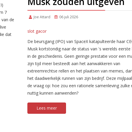
Musk zouden uitgeven
I)
/m 7
Joe Attard
06 juli 2026
 van de
live
slot gacor
ie dat
De beursgang (IPO) van SpaceX katapulteerde haar CE
Musk kortstondig naar de status van 's werelds eerste b
in de geschiedenis. Geen geringe prestatie voor een m
zijn tijd meer besteedt aan het aanwakkeren van
extreemrechtse rellen en het plaatsen van memes, da
het daadwerkelijk runnen van zijn bedrijf. Deze mijlpaa
de vraag op: hoe zou een rationele samenleving zulke 
nuttig kunnen aanwenden?
Lees meer