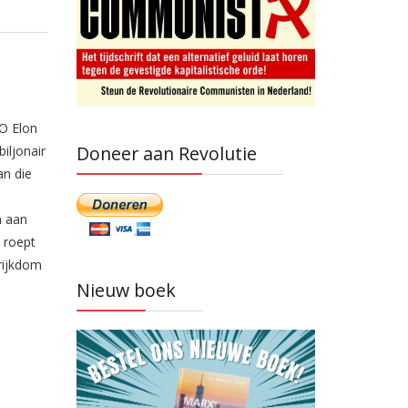
O Elon
Doneer aan Revolutie
iljonair
an die
n aan
l roept
rijkdom
Nieuw boek