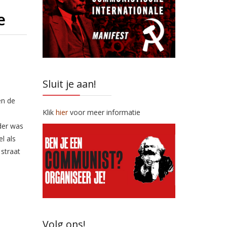
e
Sluit je aan!
en de
Klik
hier
voor meer informatie
rder was
l als
 straat
Volg ons!