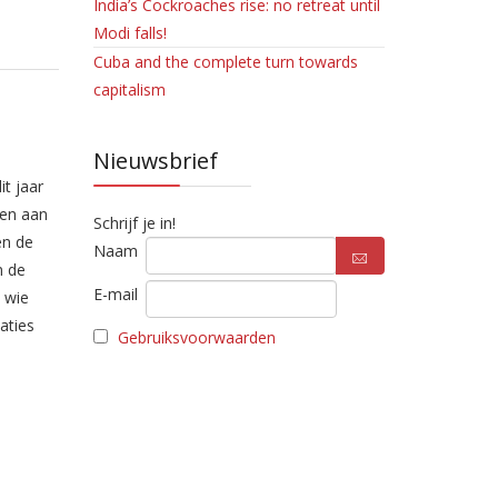
India’s Cockroaches rise: no retreat until
Modi falls!
Cuba and the complete turn towards
capitalism
Nieuwsbrief
t jaar
men aan
Schrijf je in!
en de
Naam
n de
E-mail
 wie
aties
Gebruiksvoorwaarden