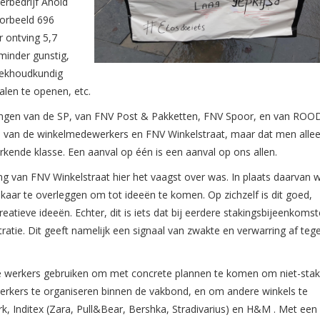
derbedrijf Ahold
oorbeeld 696
r ontving 5,7
 minder gunstig,
boekhoudkundig
alen te openen, etc.
igingen van de SP, van FNV Post & Pakketten, FNV Spoor, en van ROO
jd is van de winkelmedewerkers en FNV Winkelstraat, maar dat men alle
kende klasse. Een aanval op één is een aanval op ons allen.
g van FNV Winkelstraat hier het vaagst over was. In plaats daarvan 
kaar te overleggen om tot ideeën te komen. Op zichzelf is dit goed,
atieve ideeën. Echter, dit is iets dat bij eerdere stakingsbijeenkoms
atie. Dit geeft namelijk een signaal van zwakte en verwarring af teg
de werkers gebruiken om met concrete plannen te komen om niet-sta
erkers te organiseren binnen de vakbond, en om andere winkels te
k, Inditex (Zara, Pull&Bear, Bershka, Stradivarius) en H&M . Met een 