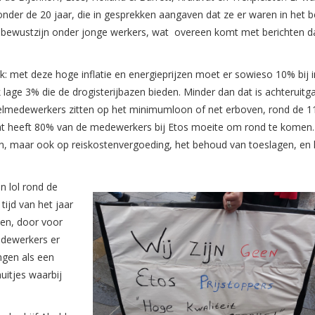
onder de 20 jaar, die in gesprekken aangaven dat ze er waren in het 
nd bewustzijn onder jonge werkers, wat overeen komt met berichten d
k: met deze hoge inflatie en energieprijzen moet er sowieso 10% bij i
k lage 3% die de drogisterijbazen bieden. Minder dan dat is achteruitg
kelmedewerkers zitten op het minimumloon of net erboven, rond de 1
aat heeft 80% van de medewerkers bij Etos moeite om rond te komen.
n, maar ook op reiskostenvergoeding, het behoud van toeslagen, en 
n lol rond de
tijd van het jaar
ben, door voor
medewerkers er
ngen als een
uitjes waarbij