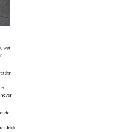
D, wat
en
werden
ten
enover
kende
duidelijk