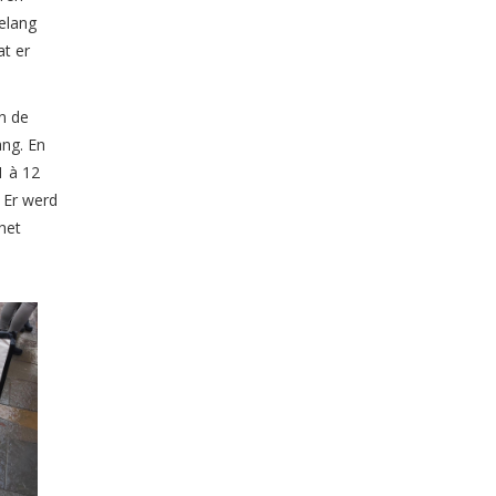
belang
at er
n de
ang. En
1 à 12
 Er werd
het