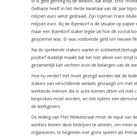
Er is geld genoeg bij de winkels, dat klopt. Etos’ moe
Delhaize heeft in het derde kwartaal van dit jaar bijv
miljoen euro winst gedraaid. Zijn topman Frans Mulle
miljoen euro. Bij de Bijenkorf is de situatie op papier
maar een Bijenkorf-staker legde uit hoe dit vooral 
gesjoemel was. Er was voldoende geld om nieuwe fili
Na de sprekende stakers waren er solidariteitsbetu
positief duidelijk maakt dat het niet alleen een stri
gezamenlijk kan vechten voor de belangen van de wer
Hoe nu verder? Het moet gezegd worden dat de leidin
stakers van verschillende winkels gevraagd om met el
werkende mensen die in actie komen zitten vol met cre
besproken moet worden, en niet tijdens een demonstr
de werkgevers.
De leiding van FNV Winkelstraat moet de input van 
werkers binnen deze bedrijven te winnen, om meer w
organiseren, te beginnen met grote spelers als Primar