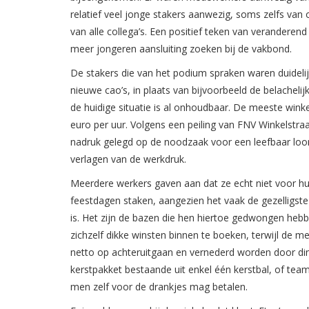
relatief veel jonge stakers aanwezig, soms zelfs van 
van alle collega’s. Een positief teken van verandere
meer jongeren aansluiting zoeken bij de vakbond.
De stakers die van het podium spraken waren duidelij
nieuwe cao’s, in plaats van bijvoorbeeld de belachelij
de huidige situatie is al onhoudbaar. De meeste win
euro per uur. Volgens een peiling van FNV Winkelstr
nadruk gelegd op de noodzaak voor een leefbaar loo
verlagen van de werkdruk.
Meerdere werkers gaven aan dat ze echt niet voor hu
feestdagen staken, aangezien het vaak de gezelligste 
is. Het zijn de bazen die hen hiertoe gedwongen heb
zichzelf dikke winsten binnen te boeken, terwijl de 
netto op achteruitgaan en vernederd worden door di
kerstpakket bestaande uit enkel één kerstbal, of team
men zelf voor de drankjes mag betalen.