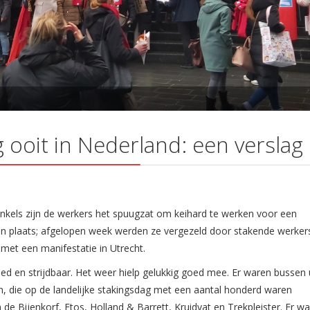
 ooit in Nederland: een verslag
winkels zijn de werkers het spuugzat om keihard te werken voor een
gen plaats; afgelopen week werden ze vergezeld door stakende werkers
 met een manifestatie in Utrecht.
d en strijdbaar. Het weer hielp gelukkig goed mee. Er waren bussen 
, die op de landelijke stakingsdag met een aantal honderd waren
 Bijenkorf, Etos, Holland & Barrett, Kruidvat en Trekpleister. Er w