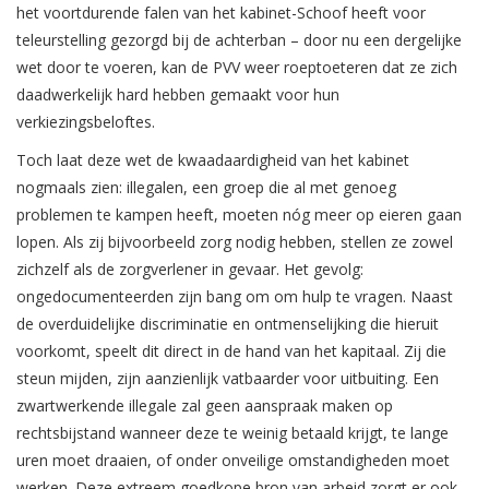
het voortdurende falen van het kabinet-Schoof heeft voor
teleurstelling gezorgd bij de achterban – door nu een dergelijke
wet door te voeren, kan de PVV weer roeptoeteren dat ze zich
daadwerkelijk hard hebben gemaakt voor hun
verkiezingsbeloftes.
Toch laat deze wet de kwaadaardigheid van het kabinet
nogmaals zien: illegalen, een groep die al met genoeg
problemen te kampen heeft, moeten nóg meer op eieren gaan
lopen. Als zij bijvoorbeeld zorg nodig hebben, stellen ze zowel
zichzelf als de zorgverlener in gevaar. Het gevolg:
ongedocumenteerden zijn bang om om hulp te vragen. Naast
de overduidelijke discriminatie en ontmenselijking die hieruit
voorkomt, speelt dit direct in de hand van het kapitaal. Zij die
steun mijden, zijn aanzienlijk vatbaarder voor uitbuiting. Een
zwartwerkende illegale zal geen aanspraak maken op
rechtsbijstand wanneer deze te weinig betaald krijgt, te lange
uren moet draaien, of onder onveilige omstandigheden moet
werken. Deze extreem goedkope bron van arbeid zorgt er ook