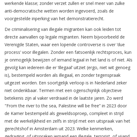
werkende klasse; zonder verzet zullen er snel meer van zulke
anti-democratische wetten worden ingevoerd, zoals de
voorgestelde inperking van het demonstratierecht.
De criminalisering van illegale migranten kan ook leiden tot
directe aanvallen op legale migranten. Neem bijvoorbeeld de
Verenigde Staten, waar een lopende controverse is over ‘due
process’ voor illegalen. Zonder een fatsoenlijk rechtsproces, kun
je onmogelijk bewijzen of iemand legaal in het land is of niet. Als
gevolg kan iedereen die er ‘illegaal’ uitziet (ergo, niet wit genoeg
is), bestempeld worden als illegaal, en zonder tegenspraak
uitgezet worden. Een soortgelijk verloop is in Nederland zeker
niet ondenkbaar. Termen met een ogenschijnlijk objectieve
betekenis zijn al vaker verdraaid in de laatste jaren. Zo werd
"From the river to the sea, Palestine will be free” in 2023 door
de Kamer bestempeld als geweldsoproep, compleet in strijd
met de werkelijkheid en zelfs in strijd met een uitspraak van het
gerechtshof in Amsterdam uit 2023. Welke kenmerken,
gedraging, of uitspraken iemand een illegale, terrorist, of vijand