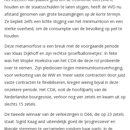
houden en de staatsschulden te laten stijgen, heeft de VVD nu
afstand genomen van grote bezuinigingen
op de korte termijn
.
Ze bepleit zelfs een lichte stijging van het minimumloon en een
sterke overheid, om de consumptie van de bevolking op peil te
houden.
Deze metamorfose is een breuk met de voorgaande periode
van Klaas Dijkhoff en zijn rechtse ‘proefballonnetjes’. In feite
was het Wopke Hoekstra van het CDA die deze rol probeerde
over te nemen.. Zijn pleidooien tegen minimumloonsverhoging,
voor verkorting van de WW en ‘meer vaste contracten’ door juist
vaste contracten te flexibiliseren, kregen weinig bijval in deze
onzekere periode. Het CDA, ooit de hoofdpartij van de
Nederlandse bourgeoisie, verloor nog vier zetels en kwam uit op
slechts 15 zetels.
De tweede winnaar van de verkiezingen is D66, die op 23 zetels
staat. Sigrid Kaag wist uiteindelijk goed de ‘progressieve’ en
liberale stemmen te verzamelen rondom haar partij. In de