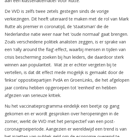
aan een klassenalternatief voor Rutte.
De VVD is zelfs twee zetels gestegen sinds de vorige
verkiezingen. Dit heeft uiteraard te maken met de rol van Mark
Rutte als premier in coronatijd, de ‘staatsman’ die de
Nederlandse natie weer naar het ‘oude normaal’ gaat brengen.
Zoals verscheidene politiek analisten zeggen, is er sprake van
een ‘rally around the flag’-effect, waarbij mensen in tijden van
crisis bescherming zoeken bij hun leiders, die daardoor sterk
winnen aan populariteit. Wat ze er echter vergeten bij te
vertellen, is dat dit effect mede mogelijk is gemaakt door de
‘linkse’ oppositiepartijen PvdA en GroenLinks, die het afgelopen
jaar continu hebben opgeroepen tot ‘eenheid’ en hebben
afgezien van serieuze kritiek.
Nu het vaccinatieprogramma eindelijk een beetje op gang
gekomen en er wordt gesproken over heropeningen in de
zomer, werkt de VVD met het perspectief van een post-
coronagroeiperiode. Aangezien er wereldwijd een trend is van
het inzetten van publiek geld om de economie overeind te