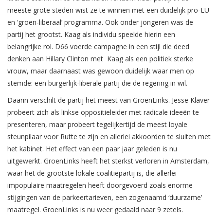
meeste grote steden wist ze te winnen met een duidelijk pro-EU
en ‘groen-liberaal’ programma. Ook onder jongeren was de
partij het grootst. Kaag als individu speelde hierin een
belangrijke rol. D66 voerde campagne in een stijl die deed
denken aan Hillary Clinton met Kaag als een politiek sterke
vrouw, maar daarnaast was gewoon duidelijk waar men op
stemde: een burgerlijk-liberale partij die de regering in wil.
Daarin verschilt de partij het meest van GroenLinks. Jesse Klaver
probeert zich als linkse oppositieleider met radicale ideeën te
presenteren, maar probeert tegelijkertijd de meest loyale
steunpilaar voor Rutte te zijn en allerlei akkoorden te sluiten met
het kabinet. Het effect van een paar jaar geleden is nu
uitgewerkt. GroenLinks heeft het sterkst verloren in Amsterdam,
waar het de grootste lokale coalitiepartij is, die allerlei
impopulaire maatregelen heeft doorgevoerd zoals enorme
stijgingen van de parkeertarieven, een zogenaamd ‘duurzame’
maatregel. GroenLinks is nu weer gedaald naar 9 zetels.