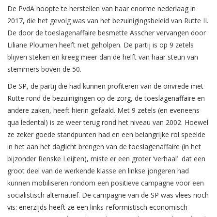
De PvdA hoopte te herstellen van haar enorme nederlaag in
2017, die het gevolg was van het bezuinigingsbeleid van Rutte II.
De door de toeslagenaffaire besmette Asscher vervangen door
Liliane Ploumen heeft niet geholpen. De partij is op 9 zetels
blijven steken en kreeg meer dan de helft van haar steun van
stemmers boven de 50.
De SP, de partij die had kunnen profiteren van de onvrede met
Rutte rond de bezuinigingen op de zorg, de toeslagenaffaire en
andere zaken, heeft hierin gefaald. Met 9 zetels (en eveneens
qua ledental) is ze weer terug rond het niveau van 2002. Hoewel
ze zeker goede standpunten had en een belangrijke rol speelde
in het aan het daglicht brengen van de toeslagenaffaire (in het
bijzonder Renske Leijten), miste er een groter ‘verhaal’ dat een
groot deel van de werkende klasse en linkse jongeren had
kunnen mobiliseren rondom een positieve campagne voor een
socialistisch alternatief. De campagne van de SP was vlees noch
vis: enerzijds heeft ze een links-reformistisch economisch