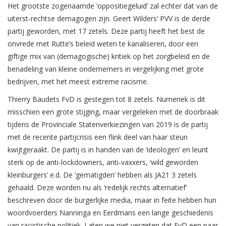
Het grootste zogenaamde ‘oppositiegeluid’ zal echter dat van de
uiterst-rechtse demagogen zijn. Geert Wilders’ PVV is de derde
partij geworden, met 17 zetels. Deze partij heeft het best de
onvrede met Rutte’s beleid weten te kanaliseren, door een
giftige mix van (demagogische) kritiek op het zorgbeleid en de
benadeling van kleine ondernemers in vergelijking met grote
bedrijven, met het meest extreme racisme.
Thierry Baudets FvD is gestegen tot 8 zetels. Numeriek is dit
misschien een grote stijging, maar vergeleken met de doorbraak
tijdens de Provinciale Statenverkiezingen van 2019 is de partij
met de recente partijcrisis een flink deel van haar steun
kwijtgeraakt. De partij is in handen van de ‘ideologen’ en leunt
sterk op de anti-lockdowners, anti-vaxxers, ‘wild geworden
kleinburgers’ e.d. De ‘gematigden’ hebben als JA21 3 zetels
gehaald. Deze worden nu als ‘redelijk rechts alternatief’
beschreven door de burgerlijke media, maar in feite hebben hun
woordvoerders Nanninga en Eerdmans een lange geschiedenis
van racistische politiek. Laten we niet vergeten dat FvD een paar