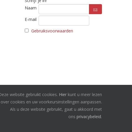
Schrijf je in!
Naam
E-mail
Gebruiksvoorwaarden
Deze website gebruikt cookies.
Hier
kunt u meer lezen
over cookies en uw voorkeursinstellingen aanpassen.
Als u deze website gebruikt, gaat u akkoord met
ons
privacybeleid
.