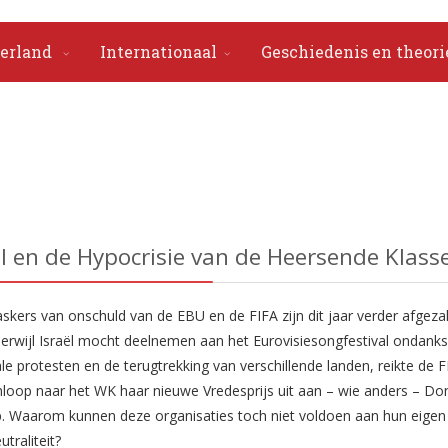
erland
Internationaal
Geschiedenis en theori
l en de Hypocrisie van de Heersende Klass
kers van onschuld van de EBU en de FIFA zijn dit jaar verder afgeza
Terwijl Israël mocht deelnemen aan het Eurovisiesongfestival ondanks
e protesten en de terugtrekking van verschillende landen, reikte de F
loop naar het WK haar nieuwe Vredesprijs uit aan – wie anders – Do
. Waarom kunnen deze organisaties toch niet voldoen aan hun eigen
utraliteit?