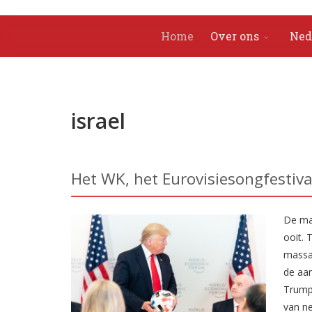
Home
Over ons
Ned
israel
Het WK, het Eurovisiesongfestiva
De mas
ooit. 
massal
de aan
Trump
van ne