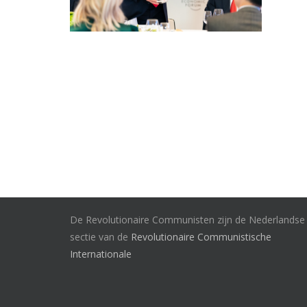
De Revolutionaire Communisten zijn de Nederlandse
sectie van de
Revolutionaire Communistische
Internationale