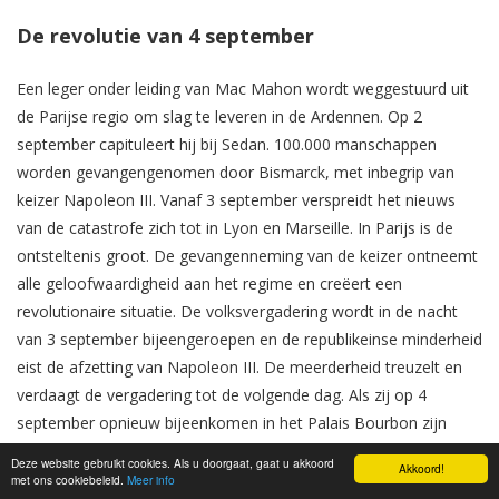
De revolutie van 4 september
Een leger onder leiding van Mac Mahon wordt weggestuurd uit
de Parijse regio om slag te leveren in de Ardennen. Op 2
september capituleert hij bij Sedan. 100.000 manschappen
worden gevangengenomen door Bismarck, met inbegrip van
keizer Napoleon III. Vanaf 3 september verspreidt het nieuws
van de catastrofe zich tot in Lyon en Marseille. In Parijs is de
ontsteltenis groot. De gevangenneming van de keizer ontneemt
alle geloofwaardigheid aan het regime en creëert een
revolutionaire situatie. De volksvergadering wordt in de nacht
van 3 september bijeengeroepen en de republikeinse minderheid
eist de afzetting van Napoleon III. De meerderheid treuzelt en
verdaagt de vergadering tot de volgende dag. Als zij op 4
september opnieuw bijeenkomen in het Palais Bourbon zijn
duizenden manifestanten er rond samengestroomd. De
Deze website gebruikt cookies. Als u doorgaat, gaat u akkoord
Akkoord!
soldaten, die in versterking zijn opgesteld, zijn te
met ons cookiebeleid.
Meer info