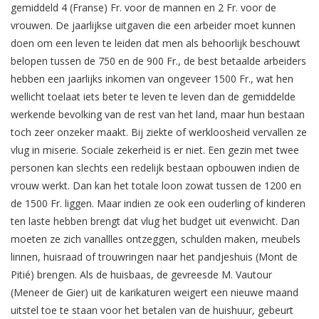
gemiddeld 4 (Franse) Fr. voor de mannen en 2 Fr. voor de
vrouwen. De jaarlijkse uitgaven die een arbeider moet kunnen
doen om een leven te leiden dat men als behoorlijk beschouwt
belopen tussen de 750 en de 900 Fr., de best betaalde arbeiders
hebben een jaarlijks inkomen van ongeveer 1500 Fr., wat hen
wellicht toelaat iets beter te leven te leven dan de gemiddelde
werkende bevolking van de rest van het land, maar hun bestaan
toch zeer onzeker maakt. Bij ziekte of werkloosheid vervallen ze
vlug in miserie. Sociale zekerheid is er niet. Een gezin met twee
personen kan slechts een redelijk bestaan opbouwen indien de
vrouw werkt. Dan kan het totale loon zowat tussen de 1200 en
de 1500 Fr. liggen. Maar indien ze ook een ouderling of kinderen
ten laste hebben brengt dat vlug het budget uit evenwicht. Dan
moeten ze zich vanallles ontzeggen, schulden maken, meubels
linnen, huisraad of trouwringen naar het pandjeshuis (Mont de
Pitié) brengen. Als de huisbaas, de gevreesde M. Vautour
(Meneer de Gier) uit de karikaturen weigert een nieuwe maand
uitstel toe te staan voor het betalen van de huishuur, gebeurt