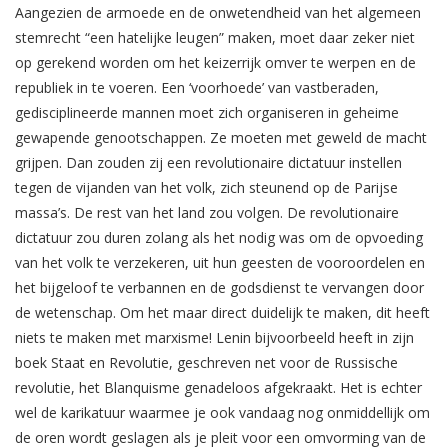
Aangezien de armoede en de onwetendheid van het algemeen
stemrecht “een hatelijke leugen” maken, moet daar zeker niet
op gerekend worden om het keizerrijk omver te werpen en de
republiek in te voeren. Een ‘voorhoede’ van vastberaden,
gedisciplineerde mannen moet zich organiseren in geheime
gewapende genootschappen. Ze moeten met geweld de macht
grijpen. Dan zouden zij een revolutionaire dictatuur instellen
tegen de vijanden van het volk, zich steunend op de Parijse
massa’s. De rest van het land zou volgen. De revolutionaire
dictatuur zou duren zolang als het nodig was om de opvoeding
van het volk te verzekeren, uit hun geesten de vooroordelen en
het bijgeloof te verbannen en de godsdienst te vervangen door
de wetenschap. Om het maar direct duidelijk te maken, dit heeft
niets te maken met marxisme! Lenin bijvoorbeeld heeft in zijn
boek Staat en Revolutie, geschreven net voor de Russische
revolutie, het Blanquisme genadeloos afgekraakt. Het is echter
wel de karikatuur waarmee je ook vandaag nog onmiddellijk om
de oren wordt geslagen als je pleit voor een omvorming van de