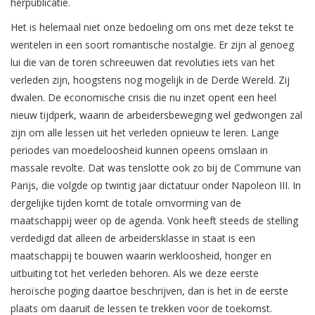
herpublicatie.
Het is helemaal niet onze bedoeling om ons met deze tekst te
wentelen in een soort romantische nostalgie. Er zijn al genoeg
lui die van de toren schreeuwen dat revoluties iets van het
verleden zijn, hoogstens nog mogelijk in de Derde Wereld. Zij
dwalen. De economische crisis die nu inzet opent een heel
nieuw tijdperk, waarin de arbeidersbeweging wel gedwongen zal
zijn om alle lessen uit het verleden opnieuw te leren. Lange
periodes van moedeloosheid kunnen opeens omslaan in
massale revolte. Dat was tenslotte ook zo bij de Commune van
Parijs, die volgde op twintig jaar dictatuur onder Napoleon III. In
dergelijke tijden komt de totale omvorming van de
maatschappij weer op de agenda. Vonk heeft steeds de stelling
verdedigd dat alleen de arbeidersklasse in staat is een
maatschappij te bouwen waarin werkloosheid, honger en
uitbuiting tot het verleden behoren. Als we deze eerste
heroïsche poging daartoe beschrijven, dan is het in de eerste
plaats om daaruit de lessen te trekken voor de toekomst.