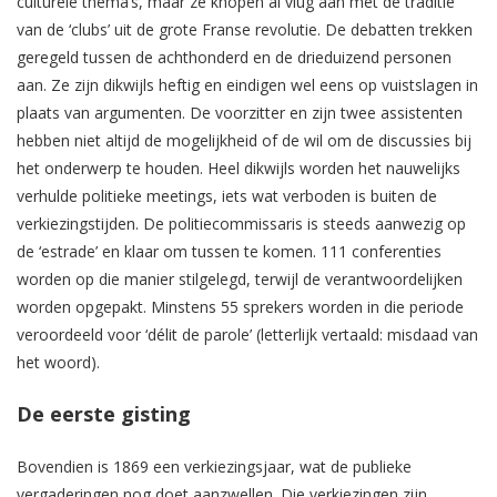
culturele thema’s, maar ze knopen al vlug aan met de traditie
van de ‘clubs’ uit de grote Franse revolutie. De debatten trekken
geregeld tussen de achthonderd en de drieduizend personen
aan. Ze zijn dikwijls heftig en eindigen wel eens op vuistslagen in
plaats van argumenten. De voorzitter en zijn twee assistenten
hebben niet altijd de mogelijkheid of de wil om de discussies bij
het onderwerp te houden. Heel dikwijls worden het nauwelijks
verhulde politieke meetings, iets wat verboden is buiten de
verkiezingstijden. De politiecommissaris is steeds aanwezig op
de ‘estrade’ en klaar om tussen te komen. 111 conferenties
worden op die manier stilgelegd, terwijl de verantwoordelijken
worden opgepakt. Minstens 55 sprekers worden in die periode
veroordeeld voor ‘délit de parole’ (letterlijk vertaald: misdaad van
het woord).
De eerste gisting
Bovendien is 1869 een verkiezingsjaar, wat de publieke
vergaderingen nog doet aanzwellen. Die verkiezingen zijn