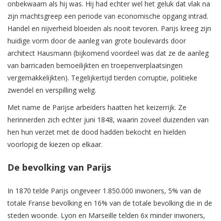
onbekwaam als hij was. Hij had echter wel het geluk dat vlak na
zijn machtsgreep een periode van economische opgang intrad.
Handel en nijverheid bloeiden als nooit tevoren. Parijs kreeg zijn
huidige vorm door de aanleg van grote boulevards door
architect Hausmann (bijkomend voordeel was dat ze de aanleg
van barricaden bemoeilijkten en troepenverplaatsingen
vergemakkelijkten). Tegelijkertijd tierden corruptie, politieke
zwendel en verspilling welig.
Met name de Parijse arbeiders haatten het keizerrijk. Ze
herinnerden zich echter juni 1848, waarin zoveel duizenden van
hen hun verzet met de dood hadden bekocht en hielden
voorlopig de kiezen op elkaar.
De bevolking van Parijs
In 1870 telde Parijs ongeveer 1.850.000 inwoners, 5% van de
totale Franse bevolking en 16% van de totale bevolking die in de
steden woonde. Lyon en Marseille telden 6x minder inwoners,