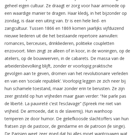
geheel eigen cultuur. Ze draagt er zorg voor haar armoede op
een waardige manier te dragen. Haar kledij, in het bijzonder op
zondag, is daar een uiting van. Er is een hele lied- en
zangcultuur. Tussen 1866 en 1869 komen jaarlijks vijfduizend
nieuwe liederen uit die het bestaande repertoire aanvullen:
romances, berceuses, drinkliederen, politieke coupletten
enzovoort. Men zingt ze alleen of in koor, in de woningen, op de
ateliers, op de bouwwerven, in de cabarets. De massa van de
arbeidersbevolking blijft, zonder er voorlopig praktische
gevolgen aan te geven, dromen van het revolutionaire verleden
en van een ‘sociale republiek’. Voorlopig leggen ze zich neer bij
hun schamele toestand, maar zonder erin te berusten. Ze zijn
zeer gesteld op hun vrijheden maar gaan verder: “Ne parle pas
de liberté. La pauvreté c’est l’esclavage” (Spreek me niet van
vrijheid. De armoede, dat is de slavernij). Hun wanhoop
temperen ze door humor. De geliefkoosde slachtoffers van hun
fratsen zijn de pastoor, de gendarme en de patroon (le singe).
De Parisien weet zeer goed dat hij alles moet wantrouwen wat