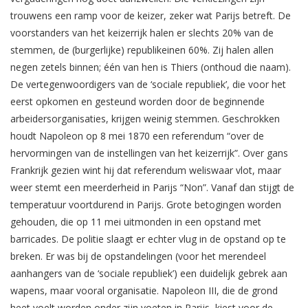
trouwens een ramp voor de keizer, zeker wat Parijs betreft. De
voorstanders van het keizerrijk halen er slechts 20% van de
stemmen, de (burgerlijke) republikeinen 60%. Zij halen allen
negen zetels binnen; één van hen is Thiers (onthoud die naam).
De vertegenwoordigers van de ‘sociale republiek’, die voor het
eerst opkomen en gesteund worden door de beginnende
arbeidersorganisaties, krijgen weinig stemmen. Geschrokken
houdt Napoleon op 8 mei 1870 een referendum “over de
hervormingen van de instellingen van het keizerrijk”. Over gans
Frankrijk gezien wint hij dat referendum weliswaar vlot, maar
weer stemt een meerderheid in Parijs “Non”. Vanaf dan stijgt de
temperatuur voortdurend in Parijs. Grote betogingen worden
gehouden, die op 11 mei uitmonden in een opstand met
barricades. De politie slaagt er echter vlug in de opstand op te
breken. Er was bij de opstandelingen (voor het merendeel
aanhangers van de ‘sociale republiek’) een duidelijk gebrek aan
wapens, maar vooral organisatie. Napoleon III, die de grond
heet voelt worden onder zijn voeten in Parijs, kiest voor de