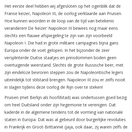
Het eerste deel hebben wij afgesloten op het ogenblik dat de
Franse keizer, Napoleon III, de oorlog verklaarde aan Pruisen.
Hoe kunnen woorden in de loop van de tijd van betekenis
veranderen! De ‘keizer’ Napoleon III bewees nog maar eens
slechts een flauwe afspiegeling te zijn van zijn voorbeeld
Napoleon I. Die had in grote militaire campagnes bijna gans
Europa onder de voet gelopen. In het bijzonder de zeer
versplinterde Duitse staatjes en prinsdommen boden geen
overtuigende weerstand. Slechts de grote Russische beer, met
zijn eindeloze bevroren steppen zou de Napoleontische legers
uiteindelijk tot stilstand brengen. Napoleon III zou er zelfs nooit
in slagen tijdens deze oorlog de Rijn over te steken!
Pruisen (met Berlijn als hoofdstad) was ondertussen goed bezig
om heel Duitsland onder zijn hegemonie te verenigen. Dat
kaderde in de algemene tendens tot de vorming van nationale
staten in Europa. Dat was al gebeurd door burgerlijke revoluties
in Frankrijk en Groot-Brittannië (jaja, ook daar, zij waren zelfs de