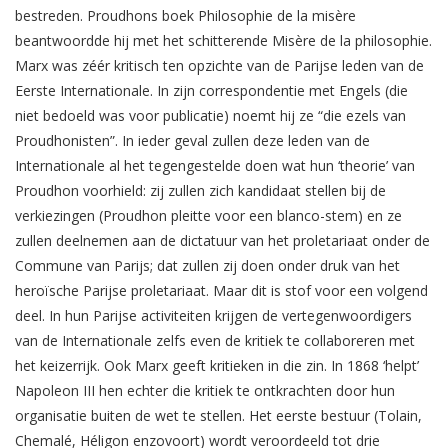
bestreden. Proudhons boek Philosophie de la misère
beantwoordde hij met het schitterende Misère de la philosophie.
Marx was zéér kritisch ten opzichte van de Parijse leden van de
Eerste Internationale. In zijn correspondentie met Engels (die
niet bedoeld was voor publicatie) noemt hij ze “die ezels van
Proudhonisten”. In ieder geval zullen deze leden van de
Internationale al het tegengestelde doen wat hun ‘theorie’ van
Proudhon voorhield: zij zullen zich kandidaat stellen bij de
verkiezingen (Proudhon pleitte voor een blanco-stem) en ze
zullen deelnemen aan de dictatuur van het proletariaat onder de
Commune van Parijs; dat zullen zij doen onder druk van het
heroïsche Parijse proletariaat. Maar dit is stof voor een volgend
deel. In hun Parijse activiteiten krijgen de vertegenwoordigers
van de Internationale zelfs even de kritiek te collaboreren met
het keizerrijk. Ook Marx geeft kritieken in die zin. In 1868 ‘helpt’
Napoleon III hen echter die kritiek te ontkrachten door hun
organisatie buiten de wet te stellen. Het eerste bestuur (Tolain,
Chemalé, Héligon enzovoort) wordt veroordeeld tot drie