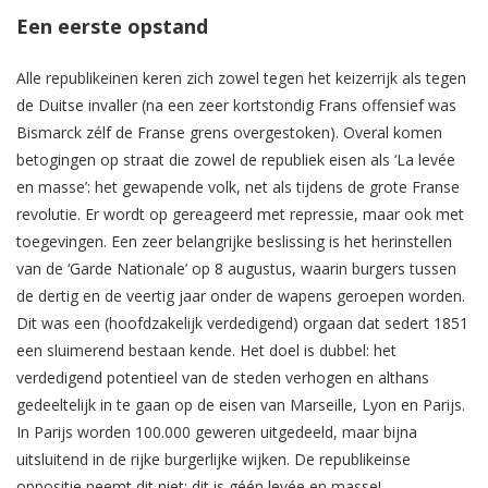
Een eerste opstand
Alle republikeinen keren zich zowel tegen het keizerrijk als tegen
de Duitse invaller (na een zeer kortstondig Frans offensief was
Bismarck zélf de Franse grens overgestoken). Overal komen
betogingen op straat die zowel de republiek eisen als ‘La levée
en masse’: het gewapende volk, net als tijdens de grote Franse
revolutie. Er wordt op gereageerd met repressie, maar ook met
toegevingen. Een zeer belangrijke beslissing is het herinstellen
van de ‘Garde Nationale’ op 8 augustus, waarin burgers tussen
de dertig en de veertig jaar onder de wapens geroepen worden.
Dit was een (hoofdzakelijk verdedigend) orgaan dat sedert 1851
een sluimerend bestaan kende. Het doel is dubbel: het
verdedigend potentieel van de steden verhogen en althans
gedeeltelijk in te gaan op de eisen van Marseille, Lyon en Parijs.
In Parijs worden 100.000 geweren uitgedeeld, maar bijna
uitsluitend in de rijke burgerlijke wijken. De republikeinse
oppositie neemt dit niet: dit is géén levée en masse!