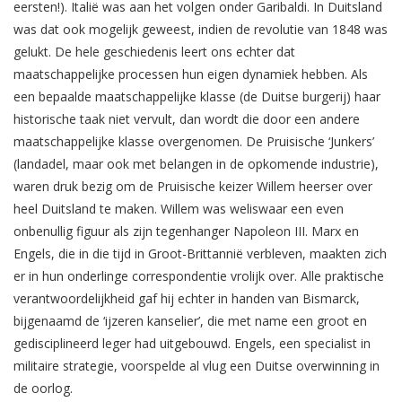
eersten!). Italië was aan het volgen onder Garibaldi. In Duitsland
was dat ook mogelijk geweest, indien de revolutie van 1848 was
gelukt. De hele geschiedenis leert ons echter dat
maatschappelijke processen hun eigen dynamiek hebben. Als
een bepaalde maatschappelijke klasse (de Duitse burgerij) haar
historische taak niet vervult, dan wordt die door een andere
maatschappelijke klasse overgenomen. De Pruisische ‘Junkers’
(landadel, maar ook met belangen in de opkomende industrie),
waren druk bezig om de Pruisische keizer Willem heerser over
heel Duitsland te maken. Willem was weliswaar een even
onbenullig figuur als zijn tegenhanger Napoleon III. Marx en
Engels, die in die tijd in Groot-Brittannië verbleven, maakten zich
er in hun onderlinge correspondentie vrolijk over. Alle praktische
verantwoordelijkheid gaf hij echter in handen van Bismarck,
bijgenaamd de ‘ijzeren kanselier’, die met name een groot en
gedisciplineerd leger had uitgebouwd. Engels, een specialist in
militaire strategie, voorspelde al vlug een Duitse overwinning in
de oorlog.