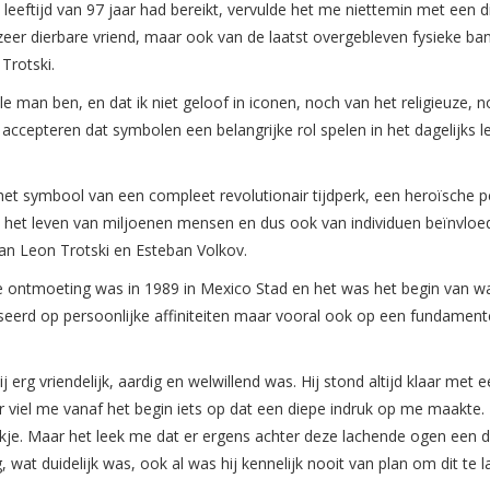
leeftijd van 97 jaar had bereikt, vervulde het me niettemin met een d
 zeer dierbare vriend, maar ook van de laatst overgebleven fysieke b
Trotski.
le man ben, en dat ik niet geloof in iconen, noch van het religieuze, 
ccepteren dat symbolen een belangrijke rol spelen in het dagelijks l
het symbool van een compleet revolutionair tijdperk, een heroïsche p
e het leven van miljoenen mensen en dus ook van individuen beïnvloe
 van Leon Trotski en Esteban Volkov.
te ontmoeting was in 1989 in Mexico Stad en het was het begin van w
aseerd op persoonlijke affiniteiten maar vooral ook op een fundament
 erg vriendelijk, aardig en welwillend was. Hij stond altijd klaar met e
er viel me vanaf het begin iets op dat een diepe indruk op me maakte. 
ekje. Maar het leek me dat er ergens achter deze lachende ogen een d
, wat duidelijk was, ook al was hij kennelijk nooit van plan om dit te l