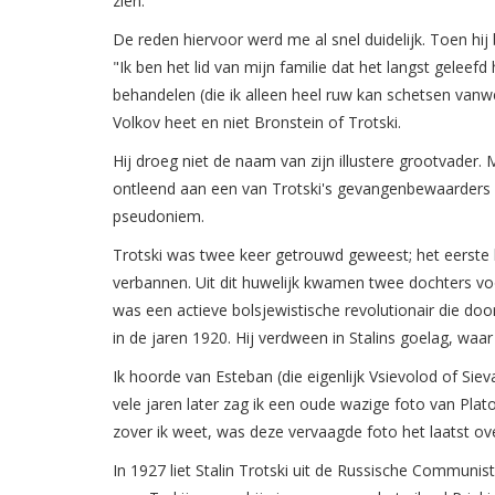
zien.
De reden hiervoor werd me al snel duidelijk. Toen hij 
"Ik ben het lid van mijn familie dat het langst gele
behandelen (die ik alleen heel ruw kan schetsen vanwe
Volkov heet en niet Bronstein of Trotski.
Hij droeg niet de naam van zijn illustere grootvader. 
ontleend aan een van Trotski's gevangenbewaarders in
pseudoniem.
Trotski was twee keer getrouwd geweest; het eerste hu
verbannen. Uit dit huwelijk kwamen twee dochters voo
was een actieve bolsjewistische revolutionair die doo
in de jaren 1920. Hij verdween in Stalins goelag, waar
Ik hoorde van Esteban (die eigenlijk Vsievolod of Siev
vele jaren later zag ik een oude wazige foto van Pl
zover ik weet, was deze vervaagde foto het laatst ov
In 1927 liet Stalin Trotski uit de Russische Communis