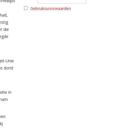
Prinkipo
Gebruiksvoorwaarden
 had,
nstig
r die
eegde
jet-Unie
he dorst
itie in
j nam
ven
ij