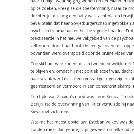
naar Turkije, waar hij ging wonen op het eiland Pri
op te zoeken, kreeg ze die toestemming, maar ze mo
dochtertje, dat nog een baby was, achterlaten terwijl
beval Stalin dat haar Sovjetburgerschap ingetrokken 
psychisch trauma had en het bezegelde haar lot. Trot
praktiseerde in het nieuwe vakgebied van de psychoa
zelfmoord door haar hoofd in een gasoven te stoppen
bovendien werd overspoeld door de bruine vloed van h
Trotski had twee zonen uit zijn tweede huwelijk met 
te blijven en, omdat hij niet politiek actief was, dach
naar wraak werd niet alleen verzadigd tegen zijn rech
gearresteerd en vermoord in een concentratiekamp. 
Ten tijde van Zinaida's dood was Leon Sedov, Trotski'
Berlijn. Na de overwinning van Hitler verhuisde hij n
Sieva met zich mee.
Wat me het meest opviel aan Esteban Volkov was de o
zouden meer dan genoeg zijn geweest om elk kind psyc