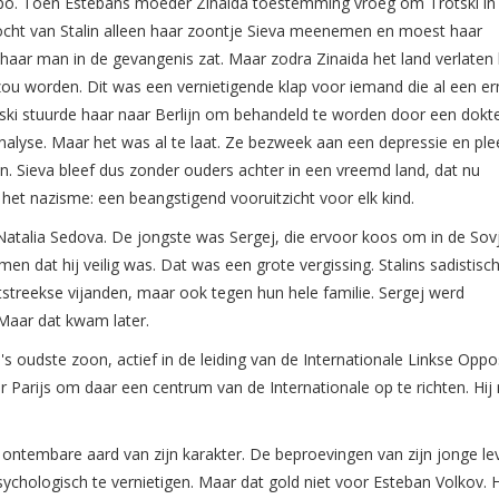
nkipo. Toen Estebans moeder Zinaida toestemming vroeg om Trotski in 
cht van Stalin alleen haar zoontje Sieva meenemen en moest haar
 haar man in de gevangenis zat. Maar zodra Zinaida het land verlaten
zou worden. Dit was een vernietigende klap voor iemand die al een er
ski stuurde haar naar Berlijn om behandeld te worden door een dokte
nalyse. Maar het was al te laat. Ze bezweek aan een depressie en pl
. Sieva bleef dus zonder ouders achter in een vreemd land, dat nu
et nazisme: een beangstigend vooruitzicht voor elk kind.
Natalia Sedova. De jongste was Sergej, die ervoor koos om in de Sov
t men dat hij veilig was. Dat was een grote vergissing. Stalins sadistisc
tstreekse vijanden, maar ook tegen hun hele familie. Sergej werd
Maar dat kwam later.
s oudste zoon, actief in de leiding van de Internationale Linkse Oppos
aar Parijs om daar een centrum van de Internationale op te richten. Hi
ntembare aard van zijn karakter. De beproevingen van zijn jonge le
hologisch te vernietigen. Maar dat gold niet voor Esteban Volkov. H