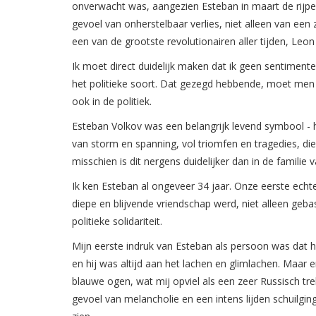
onverwacht was, aangezien Esteban in maart de rijpe 
gevoel van onherstelbaar verlies, niet alleen van een
een van de grootste revolutionairen aller tijden, Leon 
Ik moet direct duidelijk maken dat ik geen sentimente
het politieke soort. Dat gezegd hebbende, moet men a
ook in de politiek.
Esteban Volkov was een belangrijk levend symbool - 
van storm en spanning, vol triomfen en tragedies, di
misschien is dit nergens duidelijker dan in de familie
Ik ken Esteban al ongeveer 34 jaar. Onze eerste ech
diepe en blijvende vriendschap werd, niet alleen geb
politieke solidariteit.
Mijn eerste indruk van Esteban als persoon was dat hij
en hij was altijd aan het lachen en glimlachen. Maar 
blauwe ogen, wat mij opviel als een zeer Russisch tr
gevoel van melancholie en een intens lijden schuilging