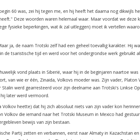
begin 60 was, zei hij tegen me, en hij heeft het daarna nog dikwijls he
efd heeft." Deze woorden waren helemaal waar. Maar voordat we deze 
ge fysieke beperkingen, wat ik zal uitleggen) moet ik vertellen waaro
Maar ja, de naam Trotski zelf had een geheel toevallig karakter. Hij w
 de tsaristische tijd en werd voor het ondergrondse werk gebruikt a
welijk vond plaats in Siberië, waar hij in de beginjaren naartoe was
rt, van wie er één, Zinaida, Volkovs moeder was. Zijn vader, Platon 
r Stalin werd gearresteerd voor zijn deelname aan Trotski's Linkse Op
 hij later werd vermoord.
a Volkov heette) dat hij zich absoluut niets van zijn vader kon herinne
aton Volkov die iemand naar het Trotski Museum in Mexico had gestuur
ergebleven bewijs van zijn bestaan.
tische Partij zetten en verbannen, eerst naar Almaty in Kazachstan e