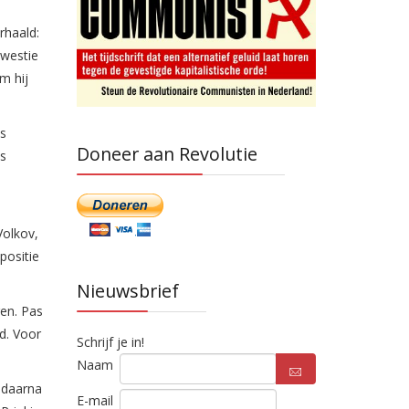
rhaald:
kwestie
m hij
as
Doneer aan Revolutie
ls
Volkov,
positie
Nieuwsbrief
ren. Pas
d. Voor
Schrijf je in!
Naam
n daarna
E-mail