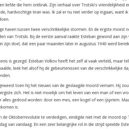
liefde die hem ontbrak. Zijn verhaal over Trotski's vriendelijkheid en
e, hardvochtige tiran was. Ik zal er nu niet verder op ingaan, want ik
doen.
ige haven tussen twee verschrikkelijke stormen. En de ergste moest 
n van Trotski. Bij de eerste aanval raakte Esteban gewond aan zijn 
n zijn doel, dat een paar maanden later in augustus 1940 werd bereik
enis is gezegd. Esteban Volkov heeft het zelf al vaak verteld, maar te
alde, leek het alsof hij de gebeurtenissen van die verschrikkelijke da
onden.
ijn geweest toen hij het nieuws van de geslaagde moord vernam. Hij zou
vergiste zich. Het is niet moeilijk om het leven van een man of een vr
r alles gedood worden: door een mes, een kogel of een ijspriem. Maa
ekomen is.
en de Oktoberrevolutie te verdedigen, eindigde niet met de moord op T
ag van vandaag. En een zeer belangrijke rol in die strijd speelde Est