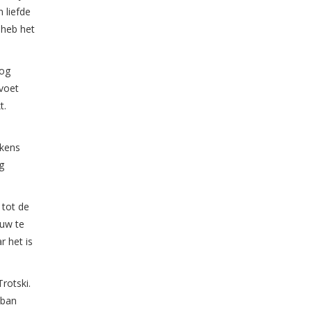
 liefde
 heb het
nog
voet
t.
lkens
g
 tot de
ouw te
r het is
rotski.
eban