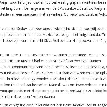
 Parijs, waar hij vrij rondzwierf, op verkenning ging en avonturen bele
et lang duren. De lange arm van de GPU strekte zich uit tot Parijs en
stelde van een operatie in het ziekenhuis. Opnieuw was Esteban Volko
 van Leon Sedov, een zeer onevenwichtig individu, de voogdij over h
ijn grootvader om hem naar Mexico te brengen, het enige land dat Tro
on Trotski zijn zaak en mocht Sieva Volkov naar zijn grootvader in Co
rotski in die tijd aan Sieva schreef, waarin hij hem smeekte de Russis
va een zusje in Rusland had en haar vroeg of laat weer zou kunnen
kunnen communiceren. Zinaida's moeder, Aleksandra Sokolovskaja,
estuurd waar ze stierf. Het zusje van Esteban verdween en lange tijd
ze echter levend teruggevonden in Moskou, dankzij het onderzoek va
jaren kon Esteban haar bezoeken. Maar dit was om twee redenen een t
voorspeld, niet met elkaar communiceren in een taal die ze allebei k
ker bereikt en stierf ze kort daarna.
van een gezinsleven. "Het was net een kleine familie", zou hij zeggen