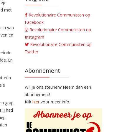
iep
and met
Revolutionaire Communisten op
Facebook
noch van
Revolutionaire Communisten op
even en
Instagram
Revolutionaire Communisten op
Twitter
eriode
dde. En
Abonnement
at een
ele
Wil je ons steunen? Neem dan een
abonnement!
Klik
hier
voor meer info.
en grap,
Hij had
iep
aten