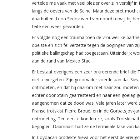
vertelde me vaak met veel plezier over zijn verblijf in
langs de oevers van de Seine. Maar deze pret mocht ni
daarbuiten. Leon Sedov werd vermoord terwijl hij her
feite een wees geworden.
Er volgde nog een trauma toen de vrouwelijke partner
opeiste en zich fel verzette tegen de pogingen van z
politieke ballingschap had toegestaan. Uiteindelijk w
aan de rand van Mexico Stad.
Er bestaat overigens een zeer ontroerende brief die T
niet te vergeten. Zijn grootvader voerde aan dat Sie
ontmoeten, en dat hij daarom met haar zou moeten 
echter door Stalin gearresteerd en naar een goelag g
aangenomen dat ze dood was. Vele jaren later werd 
Franse trotskist Pierre Broué, en in de Gorbatsjov-
ontmoeting. Ten eerste konden ze, zoals Trotski had 
begrijpen. Daarnaast had ze de terminale fase van kan
In Coyoacán ontdekte Sieva voor het eerst de vreugde 