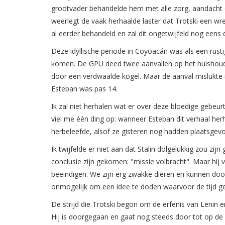
grootvader behandelde hem met alle zorg, aandacht en 
weerlegt de vaak herhaalde laster dat Trotski een wred
al eerder behandeld en zal dit ongetwijfeld nog eens 
Deze idyllische periode in Coyoacán was als een rust
komen. De GPU deed twee aanvallen op het huishoude
door een verdwaalde kogel. Maar de aanval mislukte i
Esteban was pas 14.
Ik zal niet herhalen wat er over deze bloedige gebeurt
viel me één ding op: wanneer Esteban dit verhaal herha
herbeleefde, alsof ze gisteren nog hadden plaatsgev
Ik twijfelde er niet aan dat Stalin dolgelukkig zou z
conclusie zijn gekomen: "missie volbracht". Maar hij 
beëindigen. We zijn erg zwakke dieren en kunnen doo
onmogelijk om een idee te doden waarvoor de tijd g
De strijd die Trotski begon om de erfenis van Lenin 
Hij is doorgegaan en gaat nog steeds door tot op de d