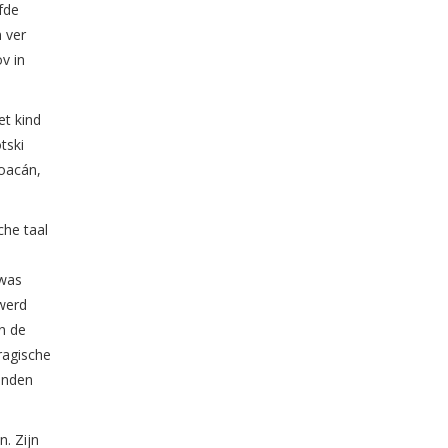
efde
 ver
v in
et kind
tski
yoacán,
che taal
 was
 werd
n de
ragische
onden
. Zijn