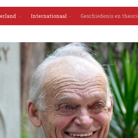
erland
Internationaal
Geschiedenis en theori