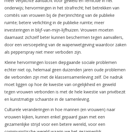
meer verplichte aandacht voor geweld en femicide in het
onderwijs; hervormingen in het strafrecht; het betrekken van
comités van vrouwen bij de (her)inrichting van de publieke
ruimte; betere verlichting in de publieke ruimte; meer
investeringen in blijf-van-mijn-lijfhuizen. Vrouwen moeten
daarnaast zichzelf beter kunnen beschermen tegen aanvallers,
door een versoepeling van de wapenwetgeving waardoor zaken
als pepperspray niet meer verboden zijn.
Kleine hervormingen lossen diepgaande sociale problemen
echter niet op, helemaal geen duizenden jaren oude problemen
die verbonden zijn met de klassensamenleving zelf. De nadruk
moet liggen op hoe de kwestie van ongelijkheid en geweld
tegen vrouwen verbonden is met de hele kwestie van privébezit
en kunstmatige schaarste in de samenleving.
Culturele veranderingen in hoe mannen (en vrouwen) naar
vrouwen kijken, kunnen enkel gepaard gaan met een
gezamenlijke strijd voor een betere wereld, voor een
communistische wereld waarin we het gezamenlijk