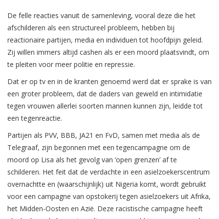
De felle reacties vanuit de samenleving, vooral deze die het
afschilderen als een structureel probleem, hebben bij
reactionaire partijen, media en individuen tot hoofdpijn geleid.
Zij willen immers altijd cashen als er een moord plaatsvindt, om
te pleiten voor meer politie en repressie.
Dat er op tv en in de kranten genoemd werd dat er sprake is van
een groter probleem, dat de daders van geweld en intimidatie
tegen vrouwen allerlei soorten mannen kunnen zijn, leidde tot
een tegenreactie.
Partijen als PVV, BBB, JA21 en FvD, samen met media als de
Telegraaf, zijn begonnen met een tegencampagne om de
moord op Lisa als het gevolg van ‘open grenzen’ af te
schilderen. Het feit dat de verdachte in een asielzoekerscentrum
overnachtte en (waarschijnlijk) uit Nigeria komt, wordt gebruikt
voor een campagne van opstokerij tegen asielzoekers uit Afrika,
het Midden-Oosten en Azië. Deze racistische campagne heeft