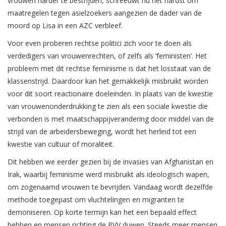
vrouwen harder te bestrijden, schreeuwt nu het hardst om
maatregelen tegen asielzoekers aangezien de dader van de
moord op Lisa in een AZC verbleef.
Voor even proberen rechtse politici zich voor te doen als
verdedigers van vrouwenrechten, of zelfs als ‘feministen’. Het
probleem met dit rechtse feminisme is dat het losstaat van de
klassenstrijd. Daardoor kan het gemakkelijk misbruikt worden
voor dit soort reactionaire doeleinden. In plaats van de kwestie
van vrouwenonderdrukking te zien als een sociale kwestie die
verbonden is met maatschappijverandering door middel van de
strijd van de arbeidersbeweging, wordt het herleid tot een
kwestie van cultuur of moraliteit.
Dit hebben we eerder gezien bij de invasies van Afghanistan en
Irak, waarbij feminisme werd misbruikt als ideologisch wapen,
om zogenaamd vrouwen te bevrijden. Vandaag wordt dezelfde
methode toegepast om vluchtelingen en migranten te
demoniseren. Op korte termijn kan het een bepaald effect
hebben en mensen richting de PVV duwen. Steeds meer mensen