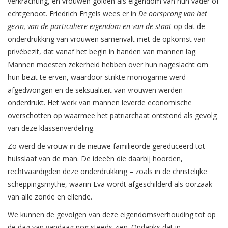
verkrachting, en vrouwen golden als eigendom van hun vader of
echtgenoot. Friedrich Engels wees er in
De oorsprong van het
gezin, van de particuliere eigendom en van de staat
op dat de
onderdrukking van vrouwen samenvalt met de opkomst van
privébezit, dat vanaf het begin in handen van mannen lag.
Mannen moesten zekerheid hebben over hun nageslacht om
hun bezit te erven, waardoor strikte monogamie werd
afgedwongen en de seksualiteit van vrouwen werden
onderdrukt. Het werk van mannen leverde economische
overschotten op waarmee het patriarchaat ontstond als gevolg
van deze klassenverdeling.
Zo werd de vrouw in de nieuwe familieorde gereduceerd tot
huisslaaf van de man. De ideeën die daarbij hoorden,
rechtvaardigden deze onderdrukking – zoals in de christelijke
scheppingsmythe, waarin Eva wordt afgeschilderd als oorzaak
van alle zonde en ellende.
We kunnen de gevolgen van deze eigendomsverhouding tot op
de dag van vandaag nog steeds zien. Ondanks dat in