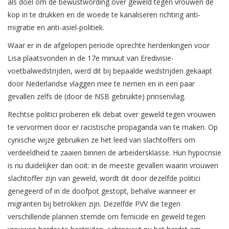
als doel om de bewustwording over geweld tegen vrouwen de
kop in te drukken en de woede te kanaliseren richting anti-
migratie en anti-asiel-politiek.
Waar er in de afgelopen periode oprechte herdenkingen voor
Lisa plaatsvonden in de 17e minuut van Eredivisie-
voetbalwedstrijden, werd dit bij bepaalde wedstrijden gekaapt
door Nederlandse vlaggen mee te nemen en in een paar
gevallen zelfs de (door de NSB gebruikte) prinsenvlag.
Rechtse politici proberen elk debat over geweld tegen vrouwen
te vervormen door er racistische propaganda van te maken. Op
cynische wijze gebruiken ze het leed van slachtoffers om
verdeeldheid te zaaien binnen de arbeidersklasse. Hun hypocrisie
is nu duidelijker dan ooit: in de meeste gevallen waarin vrouwen
slachtoffer zijn van geweld, wordt dit door dezelfde politici
genegeerd of in de doofpot gestopt, behalve wanneer er
migranten bij betrokken zijn. Dezelfde PVV die tegen
verschillende plannen stemde om femicide en geweld tegen