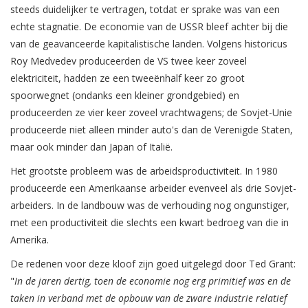
steeds duidelijker te vertragen, totdat er sprake was van een
echte stagnatie. De economie van de USSR bleef achter bij die
van de geavanceerde kapitalistische landen. Volgens historicus
Roy Medvedev produceerden de VS twee keer zoveel
elektriciteit, hadden ze een tweeënhalf keer zo groot
spoorwegnet (ondanks een kleiner grondgebied) en
produceerden ze vier keer zoveel vrachtwagens; de Sovjet-Unie
produceerde niet alleen minder auto's dan de Verenigde Staten,
maar ook minder dan Japan of Italië.
Het grootste probleem was de arbeidsproductiviteit. In 1980
produceerde een Amerikaanse arbeider evenveel als drie Sovjet-
arbeiders. In de landbouw was de verhouding nog ongunstiger,
met een productiviteit die slechts een kwart bedroeg van die in
Amerika.
De redenen voor deze kloof zijn goed uitgelegd door Ted Grant:
"
In de jaren dertig, toen de economie nog erg primitief was en de
taken in verband met de opbouw van de zware industrie relatief