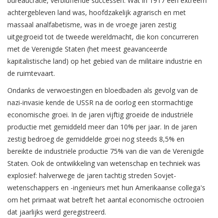
bureaucratie, verbluffende successen. Wat in 1917 een extreem
achtergebleven land was, hoofdzakelijk agrarisch en met
massaal analfabetisme, was in de vroege jaren zestig
uitgegroeid tot de tweede wereldmacht, die kon concurreren
met de Verenigde Staten (het meest geavanceerde
kapitalistische land) op het gebied van de militaire industrie en
de ruimtevaart.
Ondanks de verwoestingen en bloedbaden als gevolg van de
nazi-invasie kende de USSR na de oorlog een stormachtige
economische groei. In de jaren vijftig groeide de industriële
productie met gemiddeld meer dan 10% per jaar. In de jaren
zestig bedroeg de gemiddelde groei nog steeds 8,5% en
bereikte de industriële productie 75% van die van de Verenigde
Staten. Ook de ontwikkeling van wetenschap en techniek was
explosief: halverwege de jaren tachtig streden Sovjet-
wetenschappers en -ingenieurs met hun Amerikaanse collega's
om het primaat wat betreft het aantal economische octrooien
dat jaarlijks werd geregistreerd.