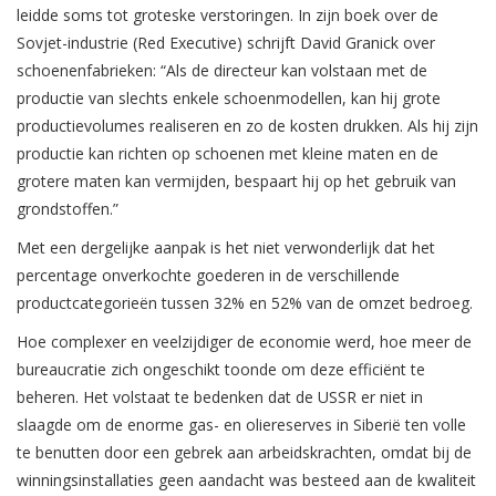
leidde soms tot groteske verstoringen. In zijn boek over de
Sovjet-industrie (Red Executive) schrijft David Granick over
schoenenfabrieken: “Als de directeur kan volstaan met de
productie van slechts enkele schoenmodellen, kan hij grote
productievolumes realiseren en zo de kosten drukken. Als hij zijn
productie kan richten op schoenen met kleine maten en de
grotere maten kan vermijden, bespaart hij op het gebruik van
grondstoffen.”
Met een dergelijke aanpak is het niet verwonderlijk dat het
percentage onverkochte goederen in de verschillende
productcategorieën tussen 32% en 52% van de omzet bedroeg.
Hoe complexer en veelzijdiger de economie werd, hoe meer de
bureaucratie zich ongeschikt toonde om deze efficiënt te
beheren. Het volstaat te bedenken dat de USSR er niet in
slaagde om de enorme gas- en oliereserves in Siberië ten volle
te benutten door een gebrek aan arbeidskrachten, omdat bij de
winningsinstallaties geen aandacht was besteed aan de kwaliteit