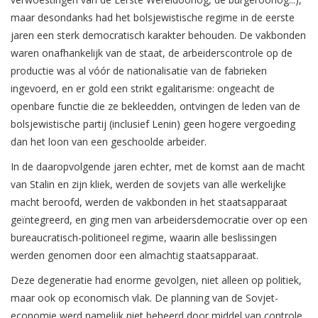
maar desondanks had het bolsjewistische regime in de eerste
jaren een sterk democratisch karakter behouden. De vakbonden
waren onafhankelijk van de staat, de arbeiderscontrole op de
productie was al vóór de nationalisatie van de fabrieken
ingevoerd, en er gold een strikt egalitarisme: ongeacht de
openbare functie die ze bekleedden, ontvingen de leden van de
bolsjewistische partij (inclusief Lenin) geen hogere vergoeding
dan het loon van een geschoolde arbeider.
In de daaropvolgende jaren echter, met de komst aan de macht
van Stalin en zijn kliek, werden de sovjets van alle werkelijke
macht beroofd, werden de vakbonden in het staatsapparaat
geïntegreerd, en ging men van arbeidersdemocratie over op een
bureaucratisch-politioneel regime, waarin alle beslissingen
werden genomen door een almachtig staatsapparaat.
Deze degeneratie had enorme gevolgen, niet alleen op politiek,
maar ook op economisch vlak. De planning van de Sovjet-
economie werd namelijk niet beheerd door middel van controle