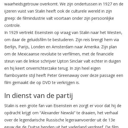
waarheidsgetrouw overkomt. We zijn ondertussen in 1927 en de
ijzeren vuist van Stalin heeft ook de culturele wereld in zijn
greep: de filmindustrie valt voortaan onder zijn persoonlijke
controle.
In 1929 vertrekt Eisenstein op vraag van Stalin naar het Westen,
om daar de geluidsfilm te bestuderen. Zijn reis brengt hem via
Berlijn, Parijs, Londen en Amsterdam naar Amerika. Zijn plan
om de Mexicaanse revolutie te verfilmen, met de financiële
steun van de linkse schrijver Upton Sinclair valt echter in duigen
en hij keert onverrichterzake terug. In zijn heel eigen
flamboyante stijl heeft Peter Greenaway over deze passage een
film gemaakt die op DVD te verkrijgen is.
In dienst van de partij
Stalin is een grote fan van Eisenstein en zorgt er voor dat hij de
opdracht krijgt om “Alexander Newski” te draaien, het verhaal
over de legendarische Russische legeraanvoerder uit de 13e
eeuw die de Duitse benden uit het vaderland verdreef. De film,