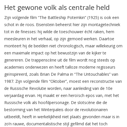
Het gewone volk als centrale held
Zijn volgende film “The Battleship Potemkin” (1925) is ook een
schot in de roos. Eisenstein beheerst hier zijn montagetechniek
tot in de finesses: hij wilde de toeschouwer écht raken, hem
meesleuren in het verhaal, op zijn gemoed werken. Daartoe
monteert hij de beelden niet chronologisch, maar willekeurig om
een maximale impact op het bewustzijn van de kijker te
genereren. De trappenscène uit de film wordt nog steeds op
academies onderwezen en heeft talloze moderne regisseurs
geïnspireerd, zoals Brian De Palma in “The Untouchables” van
1987. Zijn volgende film “Oktober”, moest een reconstructie van
de Russische Revolutie worden, naar aanleiding van de 10e
verjaardag ervan. Hij maakt er een heroïsch epos van, met het
Russische volk als hoofdpersonage. De slotscène die de
bestorming van het Winterpaleis door de revolutionairen
uitbeeldt, heeft in werkelijkheid niet plaats gevonden maar is in
zo’n rauwe, documentalistische stijl gefilmd dat het toch