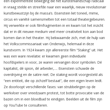
een experimentele beweging die het kunstenlandschap radicaal
in vraag stelde en streefde naar een waarlijk, nieuw revolutionair
kunstbewustzijn bij de massa’s. Eisenstein liet toneel, mime,
circus en variété samensmelten tot een totaal theatergebeuren.
Hij verwerkte er ook filmfragmenten in en kwam tot het inzicht
dat er in dit nieuwe medium veel meer creativiteit kon aan bod
komen dan in het theater. Hij bekwaamde zich, met de hulp van
het Volkscommissariaat van Onderwijs, helemaal in deze
kunstvorm. In 1924 kwam zijn allereerste film “Staking” uit. Het
was een ware revelatie: er kwamen geen individuele
hoofdspelers in voor, ze waren vervangen door symbolen. Dé
kapitalist, dé spion, dé arbeider,…. Eisenstein schuwde de
overdrijving en de satire niet. De staking wordt voorgesteld als
“een entiteit, die op zichzelf bestaat”, die een eigen leven leidt.
Ze doorloopt verschillende fases: van strubbelingen op de
werkvloer over vreedzaam protest, tot botte provocatie van de
bazen om in een bloedbad te eindigen. Beelden uit de film zijn
op YouTube te consulteren.