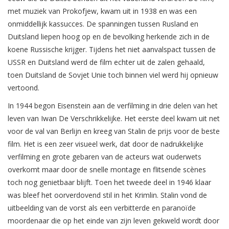
met muziek van Prokofjew, kwam uit in 1938 en was een
onmiddellijk kassucces. De spanningen tussen Rusland en
Duitsland liepen hoog op en de bevolking herkende zich in de
koene Russische krijger. Tijdens het niet aanvalspact tussen de
USSR en Duitsland werd de film echter uit de zalen gehaald,
toen Duitsland de Sovjet Unie toch binnen viel werd hij opnieuw
vertoond.
In 1944 begon Eisenstein aan de verfilming in drie delen van het
leven van Iwan De Verschrikkelijke. Het eerste deel kwam uit net
voor de val van Berlijn en kreeg van Stalin de prijs voor de beste
film. Het is een zeer visueel werk, dat door de nadrukkelijke
verfilming en grote gebaren van de acteurs wat ouderwets
overkomt maar door de snelle montage en flitsende scènes
toch nog genietbaar blijft. Toen het tweede deel in 1946 klaar
was bleef het oorverdovend stil in het Krimlin. Stalin vond de
uitbeelding van de vorst als een verbitterde en paranoïde
moordenaar die op het einde van zijn leven gekweld wordt door