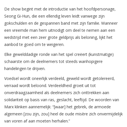
De show begint met de introductie van het hoofdpersonage,
Seong Gi-Hun, die een ellendig leven leidt vanwege zijn
gokschulden en de gespannen band met zijn familie. Wanneer
een vreemde man hem uitnodigt om deel te nemen aan een
wedstrijd met een zeer grote geldprijs als beloning, lijkt het
aanbod te goed om te weigeren.
Elke gewelddadige ronde van het spel creëert (kunstmatige)
schaarste om de deelnemers tot steeds wanhopigere
handelingen te drijven.
Voedsel wordt oneerlijk verdeeld, geweld wordt getolereerd,
verraad wordt beloond. Verdeeldheid groeit uit tot
onverdraagzaamheid als deelnemers zich onttrekken aan
solidariteit op basis van ras, geslacht, leeftijd. De woorden van
Marx klinken aannemelijk: “[waar] het gebrek, de armoede
algemeen [zou zijn, zou] heel de oude misère zich onvermijdelijk
van voren af aan moeten herhalen.”