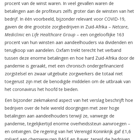
procent van de winst waren. In veel gevallen waren de
betalingen aan de profiteurs zelfs groter dan de winsten van het
bedrijf. In één voorbeeld, bijzonder relevant voor COVID-19,
gaven de drie grootste zorgbedrijven in Zuid-Afrika –
Netcare
,
Mediclinic
en
Life Healthcare Group
– een ongelooflijke 163
procent van hun winsten aan aandeelhouders via dividenden en
terugkoop van aandelen. Oxfam trekt terecht het verband
tussen deze enorme betalingen en hoe hard Zuid-Afrika door de
pandemie is geraakt, met een chronisch ondergefinancierd
zorgstelsel en zwaar uitgebuite zorgwerkers die totaal niet
toegerust zijn met de benodigde middelen om de uitbraak van
het coronavirus het hoofd te bieden.
Een bijzonder ziekmakend aspect van het verslag beschrijft hoe
bedrijven over de hele wereld doorgingen met zeer hoge
betalingen aan aandeelhouders terwijl ze, vanwege de
pandemie, tegelijkertijd enorme overheidssteun aanvroegen –
en ontvingen. De regering van het Verenigd Koninkrijk gaf £1,6
miljard aan chemiereuzen BASF en Bayer, terwijl die bedrijven