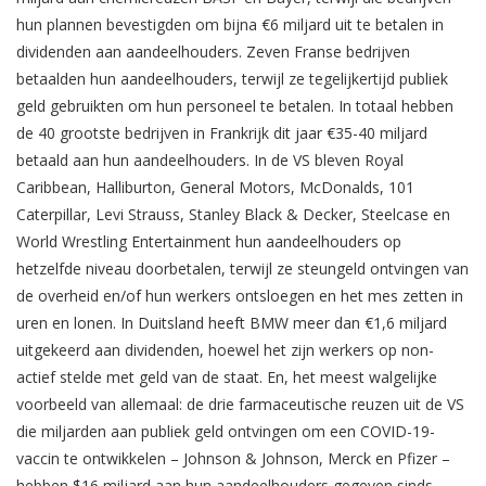
hun plannen bevestigden om bijna €6 miljard uit te betalen in
dividenden aan aandeelhouders. Zeven Franse bedrijven
betaalden hun aandeelhouders, terwijl ze tegelijkertijd publiek
geld gebruikten om hun personeel te betalen. In totaal hebben
de 40 grootste bedrijven in Frankrijk dit jaar €35-40 miljard
betaald aan hun aandeelhouders. In de VS bleven Royal
Caribbean, Halliburton, General Motors, McDonalds, 101
Caterpillar, Levi Strauss, Stanley Black & Decker, Steelcase en
World Wrestling Entertainment hun aandeelhouders op
hetzelfde niveau doorbetalen, terwijl ze steungeld ontvingen van
de overheid en/of hun werkers ontsloegen en het mes zetten in
uren en lonen. In Duitsland heeft BMW meer dan €1,6 miljard
uitgekeerd aan dividenden, hoewel het zijn werkers op non-
actief stelde met geld van de staat. En, het meest walgelijke
voorbeeld van allemaal: de drie farmaceutische reuzen uit de VS
die miljarden aan publiek geld ontvingen om een COVID-19-
vaccin te ontwikkelen – Johnson & Johnson, Merck en Pfizer –
hebben $16 miljard aan hun aandeelhouders gegeven sinds