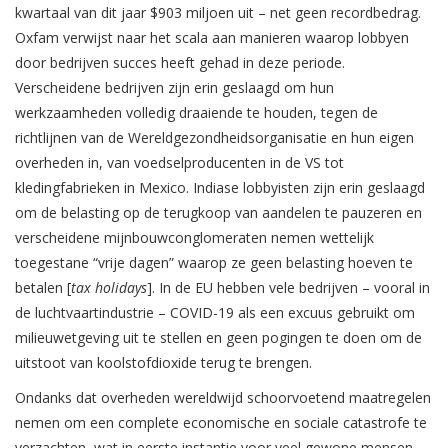
kwartaal van dit jaar $903 miljoen uit – net geen recordbedrag.
Oxfam verwijst naar het scala aan manieren waarop lobbyen
door bedrijven succes heeft gehad in deze periode.
Verscheidene bedrijven zijn erin geslaagd om hun
werkzaamheden volledig draaiende te houden, tegen de
richtlijnen van de Wereldgezondheidsorganisatie en hun eigen
overheden in, van voedselproducenten in de VS tot
kledingfabrieken in Mexico. Indiase lobbyisten zijn erin geslaagd
om de belasting op de terugkoop van aandelen te pauzeren en
verscheidene mijnbouwconglomeraten nemen wettelijk
toegestane “vrije dagen” waarop ze geen belasting hoeven te
betalen [
tax holidays
]. In de EU hebben vele bedrijven – vooral in
de luchtvaartindustrie – COVID-19 als een excuus gebruikt om
milieuwetgeving uit te stellen en geen pogingen te doen om de
uitstoot van koolstofdioxide terug te brengen.
Ondanks dat overheden wereldwijd schoorvoetend maatregelen
nemen om een complete economische en sociale catastrofe te
verzachten, wat in eerste instantie voor veel gewone mensen