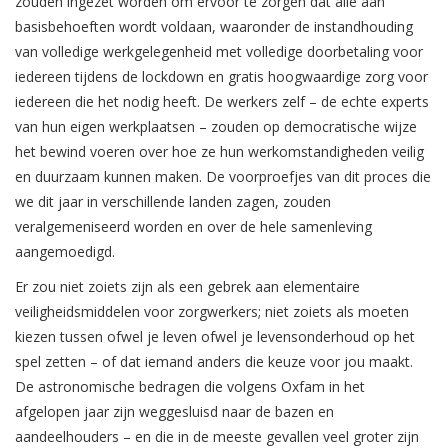
zouden ingezet worden om ervoor te zorgen dat alle aan
basisbehoeften wordt voldaan, waaronder de instandhouding
van volledige werkgelegenheid met volledige doorbetaling voor
iedereen tijdens de lockdown en gratis hoogwaardige zorg voor
iedereen die het nodig heeft. De werkers zelf – de echte experts
van hun eigen werkplaatsen – zouden op democratische wijze
het bewind voeren over hoe ze hun werkomstandigheden veilig
en duurzaam kunnen maken. De voorproefjes van dit proces die
we dit jaar in verschillende landen zagen, zouden
veralgemeniseerd worden en over de hele samenleving
aangemoedigd.
Er zou niet zoiets zijn als een gebrek aan elementaire
veiligheidsmiddelen voor zorgwerkers; niet zoiets als moeten
kiezen tussen ofwel je leven ofwel je levensonderhoud op het
spel zetten – of dat iemand anders die keuze voor jou maakt.
De astronomische bedragen die volgens Oxfam in het
afgelopen jaar zijn weggesluisd naar de bazen en
aandeelhouders – en die in de meeste gevallen veel groter zijn