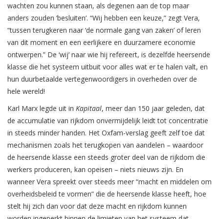
wachten zou kunnen staan, als degenen aan de top maar
anders zouden ‘besluiten’. “Wij hebben een keuze,” zegt Vera,
“tussen terugkeren naar ‘de normale gang van zaken’ of leren
van dit moment en een eerlijkere en duurzamere economie
ontwerpen.” De ‘wij’ naar wie hij refereert, is dezelfde heersende
klasse die het systeem uitbuit voor alles wat er te halen valt, en
hun duurbetaalde vertegenwoordigers in overheden over de
hele wereld!
Karl Marx legde uit in
Kapitaal
, meer dan 150 jaar geleden, dat
de accumulatie van rijkdom onvermijdelijk leidt tot concentratie
in steeds minder handen. Het Oxfam-verslag geeft zelf toe dat
mechanismen zoals het terugkopen van aandelen – waardoor
de heersende klasse een steeds groter deel van de rijkdom die
werkers produceren, kan opeisen – niets nieuws zijn. En
wanneer Vera spreekt over steeds meer “macht en middelen om
overheidsbeleid te vormen” die de heersende klasse heeft, hoe
stelt hij zich dan voor dat deze macht en rijkdom kunnen
worden ingeperkt binnen de limieten van het systeem dat