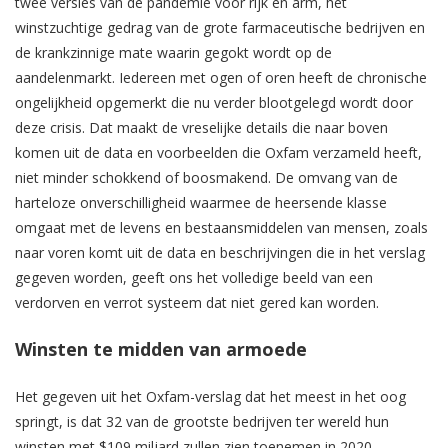
twee versies van de pandemie voor rijk en arm, het
winstzuchtige gedrag van de grote farmaceutische bedrijven en
de krankzinnige mate waarin gegokt wordt op de
aandelenmarkt. Iedereen met ogen of oren heeft de chronische
ongelijkheid opgemerkt die nu verder blootgelegd wordt door
deze crisis. Dat maakt de vreselijke details die naar boven
komen uit de data en voorbeelden die Oxfam verzameld heeft,
niet minder schokkend of boosmakend. De omvang van de
harteloze onverschilligheid waarmee de heersende klasse
omgaat met de levens en bestaansmiddelen van mensen, zoals
naar voren komt uit de data en beschrijvingen die in het verslag
gegeven worden, geeft ons het volledige beeld van een
verdorven en verrot systeem dat niet gered kan worden.
Winsten te midden van armoede
Het gegeven uit het Oxfam-verslag dat het meest in het oog
springt, is dat 32 van de grootste bedrijven ter wereld hun
winsten met $109 miljard zullen zien toenemen in 2020.