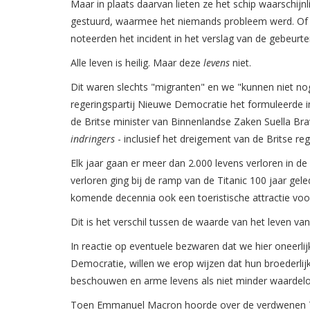
Maar in plaats daarvan lieten ze het schip waarschij
gestuurd, waarmee het niemands probleem werd. Of 
noteerden het incident in het verslag van de gebeurte
Alle leven is heilig. Maar deze
levens
niet.
Dit waren slechts "migranten" en we "kunnen niet no
regeringspartij Nieuwe Democratie het formuleerde in
de Britse minister van Binnenlandse Zaken Suella B
indringers
- inclusief het dreigement van de Britse re
Elk jaar gaan er meer dan 2.000 levens verloren in de
verloren ging bij de ramp van de Titanic 100 jaar ge
komende decennia ook een toeristische attractie voor
Dit is het verschil tussen de waarde van het leven va
In reactie op eventuele bezwaren dat we hier oneerlij
Democratie, willen we erop wijzen dat hun broederlijk
beschouwen en arme levens als niet minder waardeloo
Toen Emmanuel Macron hoorde over de verdwenen Tit