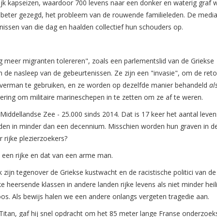
nlijk kapseizen, waardoor 700 levens naar een donker en waterig graf
beter gezegd, het probleem van de rouwende familieleden. De medi
nissen van die dag en haalden collectief hun schouders op.
g meer migranten tolereren", zoals een parlementslid van de Griekse
 de nasleep van de gebeurtenissen. Ze zijn een "invasie", om de reto
raverman te gebruiken, en ze worden op dezelfde manier behandeld
al
gering om militaire marineschepen in te zetten om ze af te weren.
 Middellandse Zee - 25.000 sinds 2014. Dat is 17 keer het aantal leven
leden in minder dan een decennium. Misschien worden hun graven in d
 rijke plezierzoekers?
n een rijke en dat van een arme man.
k zijn tegenover de Griekse kustwacht en de racistische politici van d
e heersende klassen in andere landen rijke levens als niet minder heil
s. Als bewijs halen we een andere onlangs vergeten tragedie aan.
an, gaf hij snel opdracht om het 85 meter lange Franse onderzoek