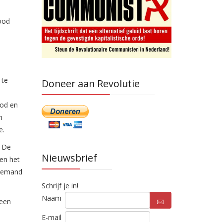
dood
 te
Doneer aan Revolutie
ood en
n
e.
. De
Nieuwsbrief
en het
 iemand
Schrijf je in!
Naam
 een
E-mail