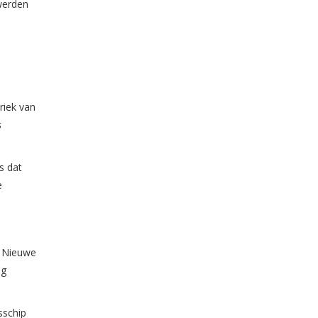
 werden
a
riek van
s
s dat
e
e Nieuwe
ig
sschip