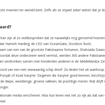
jkste mannen ter wereld bent. Zelfs als ze vrijwel zeker weten dat je 
waard?
tan zijn al zo veelbesproken dat ze nauwelijks nog genoemd hoeven
rdair Hamish Harding; de CEO van OceanGate, Stockton Rush;
naam van een van de grootste Pakistaanse fortuinen, Shahzada Daw
oordat deze onderzeeër werd vermist, werden 300 andere Pakistane
ot en verdronken samen met honderden anderen in de Middellandse Ze
boord van een niet-zeewaardig schip dreef. Ze deden het uit wanhoop
Punjab of Azad Kasjmir. Degenen die Kasjmir goed kennen, beschrijv
de diepe, weelderige, groene valleien; de prachtige meren. Wat drijft
onger.
nationale media verschenen. Was hun leven niet net zo rijk als dat van
iet.