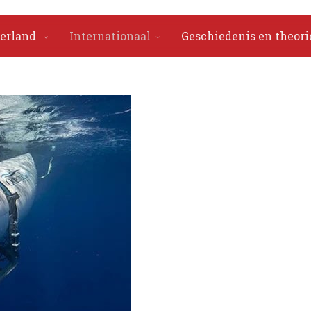
erland
Internationaal
Geschiedenis en theori