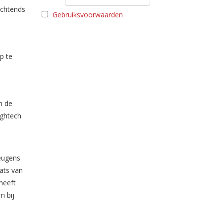
ochtends
Gebruiksvoorwaarden
p te
n de
ightech
leugens
aats van
heeft
m bij