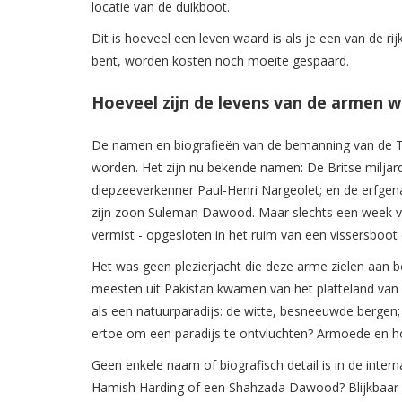
locatie van de duikboot.
Dit is hoeveel een leven waard is als je een van de ri
bent, worden kosten noch moeite gespaard.
Hoeveel zijn de levens van de armen 
De namen en biografieën van de bemanning van de Ti
worden. Het zijn nu bekende namen: De Britse milja
diepzeeverkenner Paul-Henri Nargeolet; en de erfge
zijn zoon Suleman Dawood. Maar slechts een week v
vermist - opgesloten in het ruim van een vissersbo
Het was geen plezierjacht die deze arme zielen aan 
meesten uit Pakistan kwamen van het platteland van 
als een natuurparadijs: de witte, besneeuwde bergen; 
ertoe om een paradijs te ontvluchten? Armoede en h
Geen enkele naam of biografisch detail is in de inter
Hamish Harding of een Shahzada Dawood? Blijkbaar n