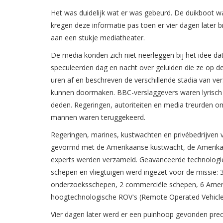
Het was duidelijk wat er was gebeurd. De duikboot w
kregen deze informatie pas toen er vier dagen later
aan een stukje mediatheater.
De media konden zich niet neerleggen bij het idee d
speculeerden dag en nacht over geluiden die ze op d
uren af en beschreven de verschillende stadia van ve
kunnen doormaken. BBC-verslaggevers waren lyrisch 
deden. Regeringen, autoriteiten en media treurden om
mannen waren teruggekeerd.
Regeringen, marines, kustwachten en privébedrijve
gevormd met de Amerikaanse kustwacht, de Amerikaa
experts werden verzameld. Geavanceerde technologie
schepen en vliegtuigen werd ingezet voor de missie
onderzoeksschepen, 2 commerciële schepen, 6 Amerikaa
hoogtechnologische ROV's (Remote Operated Vehicle
Vier dagen later werd er een puinhoop gevonden prec