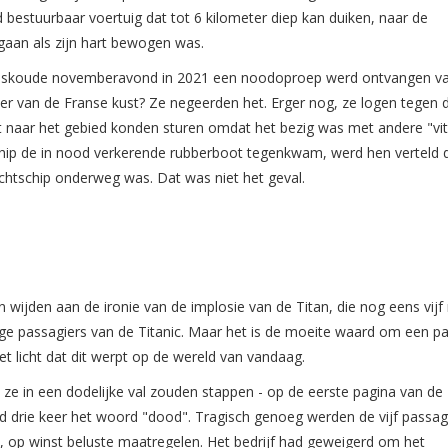
 bestuurbaar voertuig dat tot 6 kilometer diep kan duiken, naar de
 gaan als zijn hart bewogen was.
 ijskoude novemberavond in 2021 een noodoproep werd ontvangen v
er van de Franse kust? Ze negeerden het. Erger nog, ze logen tegen d
 naar het gebied konden sturen omdat het bezig was met andere "vit
schip de in nood verkerende rubberboot tegenkwam, werd hen verteld 
chtschip onderweg was. Dat was niet het geval.
n wijden aan de ironie van de implosie van de Titan, die nog eens vij
e passagiers van de Titanic. Maar het is de moeite waard om een p
t licht dat dit werpt op de wereld van vandaag.
e in een dodelijke val zouden stappen - op de eerste pagina van de
d drie keer het woord "dood". Tragisch genoeg werden de vijf passag
 op winst beluste maatregelen. Het bedrijf had geweigerd om het