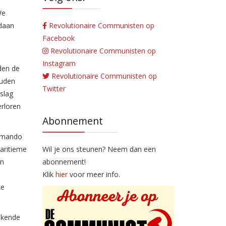
We
edaan
Revolutionaire Communisten op
Facebook
Revolutionaire Communisten op
Instagram
den de
Revolutionaire Communisten op
ouden
Twitter
slag
erloren
Abonnement
ommando
aritieme
Wil je ons steunen? Neem dan een
an
abonnement!
Klik
hier
voor meer info.
ke
ekende