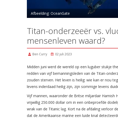
Afbeelding: OceanGate
Titan-onderzeeër vs. vlu
mensenleven waard?
Ben Curry
02 juli 2023
Midden juni werd de wereld op een luguber stukje the
redden van vijf bemanningsleden van de Titan-onderzee
zouden sterven. Het leven is heilig: wie kan er nou t
levens inderdaad heilig zijn, zijn sommige levens duide
Vijf mannen, waaronder de Britse miljardair Hamish Ha
vrijwillig 250.000 dollar om in een onbeproefde dodel
wrak van de Titanic lag. Kort na de afdaling verloor 
dat de Amerikaanse marine een luide knal detecteerd