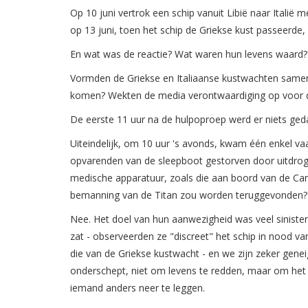
Op 10 juni vertrok een schip vanuit Libië naar Itali
op 13 juni, toen het schip de Griekse kust passeerde
En wat was de reactie? Wat waren hun levens waard?
Vormden de Griekse en Italiaanse kustwachten same
komen? Wekten de media verontwaardiging op voor de
De eerste 11 uur na de hulpoproep werd er niets ged
Uiteindelijk, om 10 uur 's avonds, kwam één enkel vaa
opvarenden van de sleepboot gestorven door uitdrog
medische apparatuur, zoals die aan boord van de C
bemanning van de Titan zou worden teruggevonden?
Nee. Het doel van hun aanwezigheid was veel sinister
zat - observeerden ze "discreet" het schip in nood va
die van de Griekse kustwacht - en we zijn zeker genei
onderschept, niet om levens te redden, maar om het 
iemand anders neer te leggen.