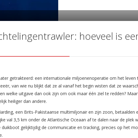
chtelingentrawler: hoeveel is ee
ater getrakteerd: een internationale miljoenenoperatie om het leven 
ër, van wie nu blijkt dat ze al vanaf het begin wisten dat ze waarschi
egen welke uitgave dan ook zijn om ook maar één ziel te redden? Maar 
lijk heiliger dan andere.
rding, een Brits-Pakistaanse multimiljonair en zijn zoon, betaalden e
ijke val 3,5 km onder de Atlantische Oceaan af te dalen naar de plek 
de duikboot gelijktijdig de communicatie en tracking, precies op het 
e.