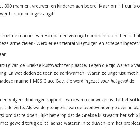
ë met 800 mannen, vrouwen en kinderen aan boord. Maar om 11 uur 's 
, werd er om hulp gevraagd.
n met de marines van Europa een verenigd commando om hen te hul
ze arme zielen? Werd er een tiental vliegtuigen en schepen ingezet?
aan.
rtuig van de Griekse kustwacht ter plaatse. Tegen die tijd waren 6 va
ing. En wat deden ze toen ze aankwamen? Waren ze uitgerust met h
anadese marine HMCS Glace Bay, die werd ingezet
voor het geval
de
der. Volgens hun eigen rapport - waarvan nu bewezen is dat het vol 
nuit de verte. Als we de getuigenis van de overlevenden geloven in pl
gd om dat te doen - lijkt het erop dat de Griekse kustwacht het schip 
met geweld terug de Italiaanse wateren in te duwen, om het problee