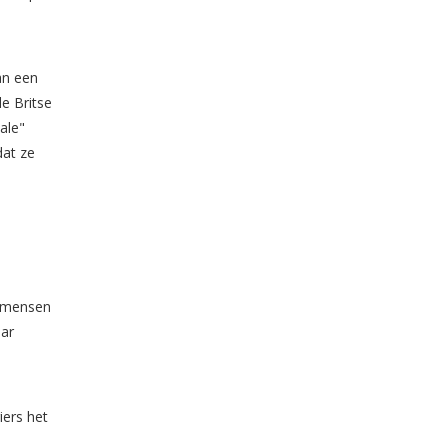
an een
e Britse
ale"
dat ze
f mensen
aar
iers het