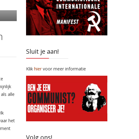
n
Sluit je aan!
Klik
hier
voor meer informatie
te
jnlijk
als alle
lk
waar het
moment
Volg ons!