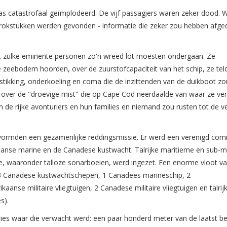
as catastrofaal geïmplodeerd. De vijf passagiers waren zeker dood. 
 brokstukken werden gevonden - informatie die zeker zou hebben afg
at zulke eminente personen zo'n wreed lot moesten ondergaan. Ze
e zeebodem hoorden, over de zuurstofcapaciteit van het schip, ze tel
rstikking, onderkoeling en coma die de inzittenden van de duikboot z
over de "droevige mist" die op Cape Cod neerdaalde van waar ze ver
 de rijke avonturiers en hun families en niemand zou rusten tot de v
n vormden een gezamenlijke reddingsmissie. Er werd een verenigd c
nse marine en de Canadese kustwacht. Talrijke maritieme en sub-m
, waaronder talloze sonarboeien, werd ingezet. Een enorme vloot v
: 3 Canadese kustwachtschepen, 1 Canadees marineschip, 2
nse militaire vliegtuigen, 2 Canadese militaire vliegtuigen en talrij
s).
ies waar die verwacht werd: een paar honderd meter van de laatst b