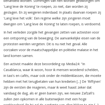
behandeld worden. Sommigen van hen worden gedwongen om
'Lang leve de Koning' te roepen, zo niet, dan worden zij
geslagen. En zij weigeren inderdaad. In plaats daarvan roepen zij
'Lang leve het volk'. Een regime welke zijn jongeren moet
dwingen om 'Lang leve de Koning' te laten roepen, is verdoemd.
In het verleden zorgde het gevangen zetten van activisten voor
een ontsporing van de beweging. De aanvankelijke eisen van de
protesten werden vergeten. Dit is nu niet het geval. Alle
oorzaken voor de maatschappelijke en politieke malaise in het
land komen samen.
Een activist maakte deze beoordeling op Media24: "In
Casablanca, waar ik woon, hoor ik mensen woedend schelden,
in taxi's en cafés, maar ook onder de middenklassen, die moeite
hebben met het terugbetalen van hun kredieten [...] De 'Riffijnen'
zijn de eersten die reageren, maar ik weet haast zeker dat
vandaag de dag, als er geen banen zijn, we nieuwe Zafzafi's
zullen zien opkomen in alle buitenwijken met een hoge
werkloosheid. En hij zal de aardigste van allen blijken te zijn [...]