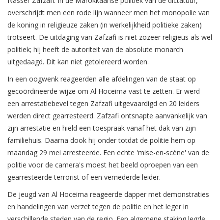
Nasser Zafzafi. In de Marokkaanse politiek van de dictatuur,
overschrijdt men een rode lijn wanneer men het monopolie van
de koning in religieuze zaken (in werkelijkheid politieke zaken)
trotseert. De uitdaging van Zafzafi is niet zozeer religieus als wel
politiek; hij heeft de autoriteit van de absolute monarch
uitgedaagd. Dit kan niet getolereerd worden.
In een oogwenk reageerden alle afdelingen van de staat op
gecoördineerde wijze om Al Hoceima vast te zetten. Er werd
een arrestatiebevel tegen Zafzafi uitgevaardigd en 20 leiders
werden direct gearresteerd. Zafzafi ontsnapte aanvankelijk van
zijn arrestatie en hield een toespraak vanaf het dak van zijn
familiehuis. Daarna dook hij onder totdat de politie hem op
maandag 29 mei arresteerde. Een echte 'mise-en-scène' van de
politie voor de camera's moest het beeld oproepen van een
gearresteerde terrorist of een vernederde leider.
De jeugd van Al Hoceima reageerde dapper met demonstraties
en handelingen van verzet tegen de politie en het leger in
verschillende steden van de regio. Een algemene staking legde