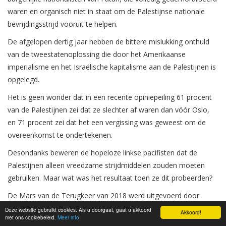
waren en organisch niet in staat om de Palestijnse nationale
bevrijdingsstrijd vooruit te helpen.
De afgelopen dertig jaar hebben de bittere mislukking onthuld
van de tweestatenoplossing die door het Amerikaanse
imperialisme en het Israëlische kapitalisme aan de Palestijnen is
opgelegd.
Het is geen wonder dat in een recente opiniepeiling 61 procent
van de Palestijnen zei dat ze slechter af waren dan vóór Oslo,
en 71 procent zei dat het een vergissing was geweest om de
overeenkomst te ondertekenen.
Desondanks beweren de hopeloze linkse pacifisten dat de
Palestijnen alleen vreedzame strijdmiddelen zouden moeten
gebruiken. Maar wat was het resultaat toen ze dit probeerden?
De Mars van de Terugkeer van 2018 werd uitgevoerd door
ongewapende burgers. Het Israëlische leger gebruikte scherpe
Deze website gebruikt cookies. Als u doorgaat, gaat u akkoord
Akkoord!
met ons cookiebeleid.
Meer info
munitie, waarbij honderden mensen om het leven kwamen en