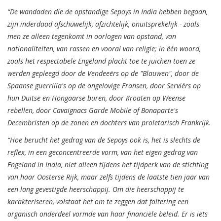
“De wandaden die de opstandige Sepoys in India hebben begaan,
zijn inderdaad afschuwelijk, afzichtelijk, onuitsprekelijk - zoals
men ze alleen tegenkomt in oorlogen van opstand, van
nationaliteiten, van rassen en vooral van religie; in één woord,
zoals het respectabele Engeland placht toe te juichen toen ze
werden gepleegd door de Vendeeërs op de "Blauwen", door de
Spaanse guerrilla's op de ongelovige Fransen, door Serviërs op
hun Duitse en Hongaarse buren, door Kroaten op Weense
rebellen, door Cavaignacs Garde Mobile of Bonaparte's
Decembristen op de zonen en dochters van proletarisch Frankrijk.
“Hoe berucht het gedrag van de Sepoys ook is, het is slechts de
reflex, in een geconcentreerde vorm, van het eigen gedrag van
Engeland in India, niet alleen tijdens het tijdperk van de stichting
van haar Oosterse Rijk, maar zelfs tijdens de laatste tien jaar van
een lang gevestigde heerschappij. Om die heerschappij te
karakteriseren, volstaat het om te zeggen dat foltering een
organisch onderdeel vormde van haar financiële beleid. Er is iets