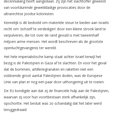
decennialang heeft aangedaan. Zij zijn het slachtoffer geweest
van voortdurende gewelddadige provocaties door de
ultrarechtse Joodse kolonisten.
Kennelijk is dit bedoeld om materiële steun te bieden aan Israëls
recht om ‘zichzelf te verdedigen’ door een kleine strook land te
verpulveren, die tot over de rand gevuld is met tweeënhalf
miljoen arme mensen. Het wordt beschreven als de grootste
openluchtgevangenis ter wereld.
Het hele imperialistische kamp staat achter Israël terwijl het
bezig is de Palestijnen in Gaza af te slachten. En voor het geval
dat de bommen, artilleriegranaten en raketten niet een
voldoende groot aantal Palestijnen doden, was de Europese
Unie van plan er nog een paar door uithongering uit te roeien.
De EU kondigde aan dat zij de financiële hulp aan de Palestijnen,
waarvan zij voor hun voortbestaan ​​sterk afhankelijk zijn,
opschortte. Het besluit was zo schandalig dat het later werd
teruggedraaid.