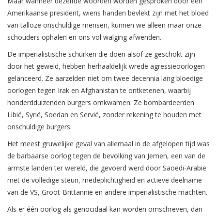
Maar wanneer dezelfde woorden worden gesproken door een
Amerikaanse president, wiens handen bevlekt zijn met het bloed
van talloze onschuldige mensen, kunnen we alleen maar onze
schouders ophalen en ons vol walging afwenden.
De imperialistische schurken die doen alsof ze geschokt zijn
door het geweld, hebben herhaaldelijk wrede agressieoorlogen
gelanceerd. Ze aarzelden niet om twee decennia lang bloedige
oorlogen tegen Irak en Afghanistan te ontketenen, waarbij
honderdduizenden burgers omkwamen. Ze bombardeerden
Libië, Syrië, Soedan en Servië, zonder rekening te houden met
onschuldige burgers.
Het meest gruwelijke geval van allemaal in de afgelopen tijd was
de barbaarse oorlog tegen de bevolking van Jemen, een van de
armste landen ter wereld, die gevoerd werd door Saoedi-Arabië
met de volledige steun, medeplichtigheid en actieve deelname
van de VS, Groot-Brittannië en andere imperialistische machten.
Als er één oorlog als genocidaal kan worden omschreven, dan