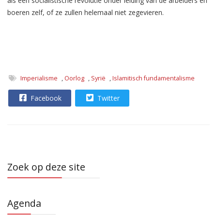
als een socialistische revolutie onder leiding van de arbeiders en
boeren zelf, of ze zullen helemaal niet zegevieren.
Imperialisme
,
Oorlog
,
Syrië
,
Islamitisch fundamentalisme
Facebook
Twitter
Zoek op deze site
Agenda