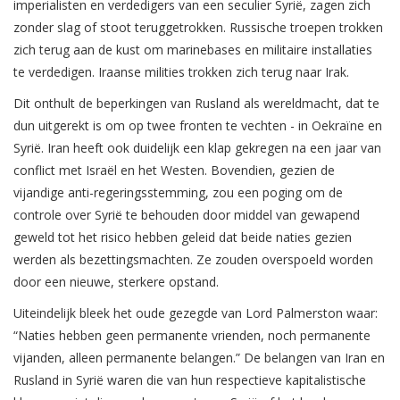
imperialisten en verdedigers van een seculier Syrië, zagen zich
zonder slag of stoot teruggetrokken. Russische troepen trokken
zich terug aan de kust om marinebases en militaire installaties
te verdedigen. Iraanse milities trokken zich terug naar Irak.
Dit onthult de beperkingen van Rusland als wereldmacht, dat te
dun uitgerekt is om op twee fronten te vechten - in Oekraïne en
Syrië. Iran heeft ook duidelijk een klap gekregen na een jaar van
conflict met Israël en het Westen. Bovendien, gezien de
vijandige anti-regeringsstemming, zou een poging om de
controle over Syrië te behouden door middel van gewapend
geweld tot het risico hebben geleid dat beide naties gezien
werden als bezettingsmachten. Ze zouden overspoeld worden
door een nieuwe, sterkere opstand.
Uiteindelijk bleek het oude gezegde van Lord Palmerston waar:
“Naties hebben geen permanente vrienden, noch permanente
vijanden, alleen permanente belangen.” De belangen van Iran en
Rusland in Syrië waren die van hun respectieve kapitalistische