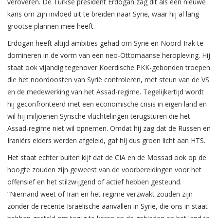
veroveren. De Turkse president Erdogan zag dit als een nieuwe
kans om zijn invloed uit te breiden naar Syrië, waar hij al lang
grootse plannen mee heeft.
Erdogan heeft altijd ambities gehad om Syrië en Noord-Irak te
domineren in de vorm van een neo-Ottomaanse heropleving. Hij
staat ook vijandig tegenover Koerdische PKK-gebonden troepen
die het noordoosten van Syrië controleren, met steun van de VS
en de medewerking van het Assad-regime. Tegelijkertijd wordt
hij geconfronteerd met een economische crisis in eigen land en
wil hij miljoenen Syrische vluchtelingen terugsturen die het
Assad-regime niet wil opnemen. Omdat hij zag dat de Russen en
Iraniërs elders werden afgeleid, gaf hij dus groen licht aan HTS.
Het staat echter buiten kijf dat de CIA en de Mossad ook op de
hoogte zouden zijn geweest van de voorbereidingen voor het
offensief en het stilzwijgend of actief hebben gesteund.
“Niemand weet of Iran en het regime verzwakt zouden zijn
zonder de recente Israëlische aanvallen in Syrië, die ons in staat