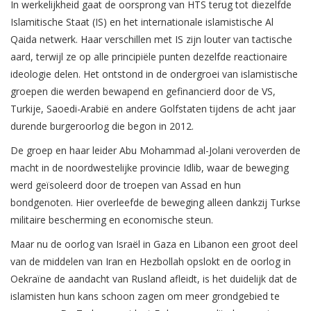
In werkelijkheid gaat de oorsprong van HTS terug tot diezelfde
Islamitische Staat (IS) en het internationale islamistische Al
Qaida netwerk. Haar verschillen met IS zijn louter van tactische
aard, terwijl ze op alle principiële punten dezelfde reactionaire
ideologie delen. Het ontstond in de ondergroei van islamistische
groepen die werden bewapend en gefinancierd door de VS,
Turkije, Saoedi-Arabië en andere Golfstaten tijdens de acht jaar
durende burgeroorlog die begon in 2012.
De groep en haar leider Abu Mohammad al-Jolani veroverden de
macht in de noordwestelijke provincie Idlib, waar de beweging
werd geïsoleerd door de troepen van Assad en hun
bondgenoten. Hier overleefde de beweging alleen dankzij Turkse
militaire bescherming en economische steun.
Maar nu de oorlog van Israël in Gaza en Libanon een groot deel
van de middelen van Iran en Hezbollah opslokt en de oorlog in
Oekraïne de aandacht van Rusland afleidt, is het duidelijk dat de
islamisten hun kans schoon zagen om meer grondgebied te