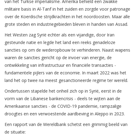
van het Turkse imperialisme. Amerika behield een zwakke
militaire basis in Al-Tanf in het zuiden en zorgde voor patronage
over de Koerdische strijdkrachten in het noordoosten. Maar alle
grote steden en industriegebieden bleven in handen van Assad.
Het Westen zag Syrië echter als een vijandige, door Iran
gesteunde natie en legde het land een reeks genadeloze
sancties op om de wederopbouw te verhinderen. Naast wapens
waren de sancties gericht op de invoer van energie, de
ontwikkeling van infrastructuur en financiële transacties -
fundamentele pijlers van de economie. In maart 2022 was het
land het op twee na meest gesanctioneerde regime ter wereld.
Ondertussen stapelde het onheil zich op in Syrië, eerst in de
vorm van de Libanese bankencrisis - deels te wijten aan de
Amerikaanse sancties - de COVID-19 pandemie, rampzalige
droogtes en een verwoestende aardbeving in Aleppo in 2023.
Een rapport van de Wereldbank schetst een grimmig beeld van
de situatie: