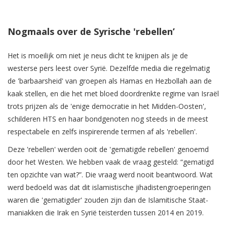
Nogmaals over de Syrische 'rebellen’
Het is moeilijk om niet je neus dicht te knijpen als je de
westerse pers leest over Syrië. Dezelfde media die regelmatig
de 'barbaarsheid' van groepen als Hamas en Hezbollah aan de
kaak stellen, en die het met bloed doordrenkte regime van Israël
trots prijzen als de 'enige democratie in het Midden-Oosten',
schilderen HTS en haar bondgenoten nog steeds in de meest
respectabele en zelfs inspirerende termen af als 'rebellen'.
Deze 'rebellen' werden ooit de 'gematigde rebellen' genoemd
door het Westen. We hebben vaak de vraag gesteld: “gematigd
ten opzichte van wat?”. Die vraag werd nooit beantwoord. Wat
werd bedoeld was dat dit islamistische jihadistengroeperingen
waren die 'gematigder' zouden zijn dan de Islamitische Staat-
maniakken die Irak en Syrië teisterden tussen 2014 en 2019.