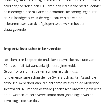
hebben gesteld om terug te keren en de gebieden en het land te
bevrijden,” vertelde een HTS-bron aan Israëlische media. Zonder
de meedogenloze militaire en economische oorlog tegen Iran
en zijn bondgenoten in de regio, zou er niets van de
gebeurtenissen van de afgelopen twee weken hebben
plaatsgevonden.
Imperialistische interventie
De islamisten kaapten de ontluikende Syrische revolutie van
2011, een feit dat aanvankelijk het regime redde.
Geconfronteerd met de terreur van het islamitisch
fundamentalisme schaarden de Syriërs zich achter Assad, die
gesteund werd door aan Iran gelieerde milities en de Russische
luchtmacht. Nu roepen dezelfde jihadistische krachten passiviteit
op of worden ze zelfs verwelkomd door grote lagen van de
bevolking. Hoe kan dat?