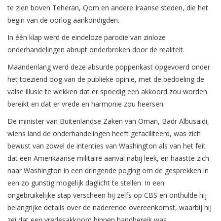
te zien boven Teheran, Qom en andere Iraanse steden, die het
begin van de oorlog aankondigden.
In één klap werd de eindeloze parodie van zinloze
onderhandelingen abrupt onderbroken door de realiteit.
Maandenlang werd deze absurde poppenkast opgevoerd onder
het toeziend oog van de publieke opinie, met de bedoeling de
valse illusie te wekken dat er spoedig een akkoord zou worden
bereikt en dat er vrede en harmonie zou heersen.
De minister van Buitenlandse Zaken van Oman, Badr Albusaidi,
wiens land de onderhandelingen heeft gefaciliteerd, was zich
bewust van zowel de intenties van Washington als van het feit
dat een Amerikaanse militaire aanval nabij leek, en haastte zich
naar Washington in een dringende poging om de gesprekken in
een zo gunstig mogelijk daglicht te stellen. In een
ongebruikelijke stap verscheen hij zelfs op CBS en onthulde hij
belangrijke details over de naderende overeenkomst, waarbij hij
zei dat een vredesakkoord binnen handbereik was.