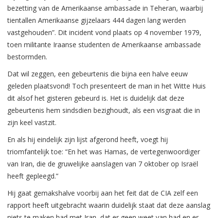
bezetting van de Amerikaanse ambassade in Teheran, waarbij
tientallen Amerikaanse gijzelaars 444 dagen lang werden
vastgehouden”. Dit incident vond plaats op 4 november 1979,
toen militante Iraanse studenten de Amerikaanse ambassade
bestormden.
Dat wil zeggen, een gebeurtenis die bijna een halve eeuw
geleden plaatsvond! Toch presenteert de man in het Witte Huis
dit alsof het gisteren gebeurd is. Het is duidelijk dat deze
gebeurtenis hem sindsdien bezighoudt, als een visgraat die in
zijn keel vastzit.
En als hij eindelijk zijn lijst afgerond heeft, voegt hij
triomfantelijk toe: “En het was Hamas, de vertegenwoordiger
van Iran, die de gruwelijke aanslagen van 7 oktober op Israël
heeft gepleegd.”
Hij gaat gemakshalve voorbij aan het feit dat de CIA zelf een
rapport heeft uitgebracht waarin duidelijk staat dat deze aanslag
niets te maken had met Iran, dat er geen weet van had en er