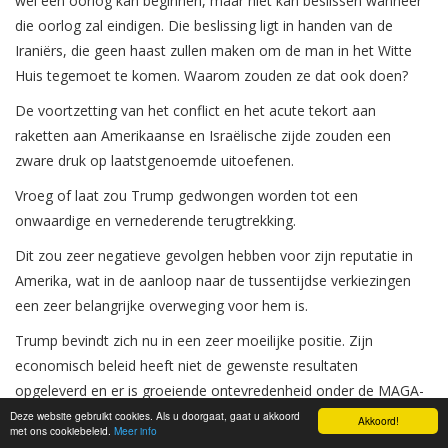
wel een oorlog kan beginnen, maar niet kan beslissen wanneer
die oorlog zal eindigen. Die beslissing ligt in handen van de
Iraniërs, die geen haast zullen maken om de man in het Witte
Huis tegemoet te komen. Waarom zouden ze dat ook doen?
De voortzetting van het conflict en het acute tekort aan
raketten aan Amerikaanse en Israëlische zijde zouden een
zware druk op laatstgenoemde uitoefenen.
Vroeg of laat zou Trump gedwongen worden tot een
onwaardige en vernederende terugtrekking.
Dit zou zeer negatieve gevolgen hebben voor zijn reputatie in
Amerika, wat in de aanloop naar de tussentijdse verkiezingen
een zeer belangrijke overweging voor hem is.
Trump bevindt zich nu in een zeer moeilijke positie. Zijn
economisch beleid heeft niet de gewenste resultaten
opgeleverd en er is groeiende ontevredenheid onder de MAGA-
achterban.
Deze website gebruikt cookies. Als u doorgaat, gaat u akkoord
Akkoord!
met ons cookiebeleid.
Meer info