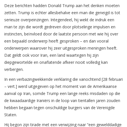
Deze berichten hadden Donald Trump aan het denken moeten
zetten. Trump is echter allesbehalve een man die geneigd is tot
serieuze overpeinzingen. Integendeel, hij wekt de indruk een
man te zijn die wordt gedreven door plotselinge impulsen en
instincten, beïnvloed door de laatste persoon met wie hij over
een bepaald onderwerp heeft gesproken – en dan vooral
onderwerpen waarover hij zeer uitgesproken meningen heeft.
Dat geldt ook voor Iran, een land waartegen hij zijn
diepgewortelde en onaflatende afkeer nooit volledig kan
verbergen.
In een verbazingwekkende verklaring die vanochtend [28 februari
– vert.] werd uitgegeven op het moment van de Amerikaanse
aanval op Iran, somde Trump een lange reeks misdaden op die
de kwaadaardige Iraniërs in de loop van tientallen jaren zouden
hebben begaan tegen onschuldige burgers van de Verenigde
Staten.
Hij begon zijn tirade met een verwijzing naar “een gewelddadige