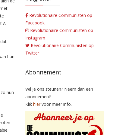
halen de
 met
Revolutionaire Communisten op
ste
Facebook
t Al-
Revolutionaire Communisten op
Instagram
 dat
Revolutionaire Communisten op
Twitter
 van hun
Abonnement
Wil je ons steunen? Neem dan een
m zo hun
abonnement!
Klik
hier
voor meer info.
de
roten
abië