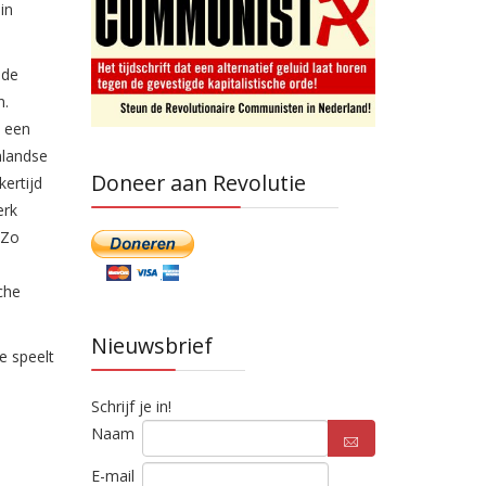
in
 de
n.
t een
nlandse
Doneer aan Revolutie
ertijd
erk
 Zo
che
Nieuwsbrief
e speelt
Schrijf je in!
Naam
E-mail