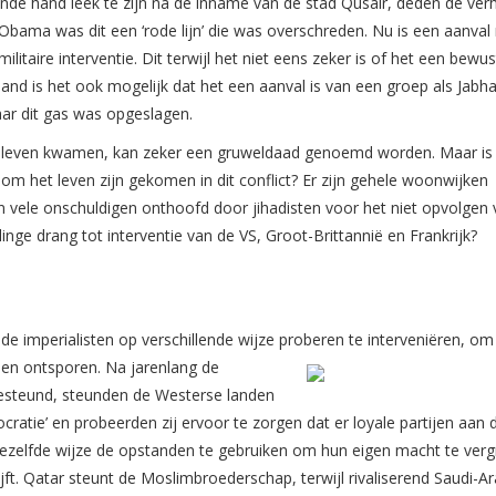
nde hand leek te zijn na de inname van de stad Qusair, deden de ver
bama was dit een ‘rode lijn’ die was overschreden. Nu is een aanval
litaire interventie. Dit terwijl het niet eens zeker is of het een bewu
nd is het ook mogelijk dat het een aanval is van een groep als Jabha
aar dit gas was opgeslagen.
 leven kwamen, kan zeker een gruweldaad genoemd worden. Maar is
m het leven zijn gekomen in dit conflict? Er zijn gehele woonwijken
 vele onschuldigen onthoofd door jihadisten voor het niet opvolgen
inge drang tot interventie van de VS, Groot-Brittannië en Frankrijk?
 de imperialisten op verschillende wijze proberen te interveniëren, o
doen ontsporen.
Na jarenlang de
gesteund, steunden de Westerse landen
ratie’ en probeerden zij ervoor te zorgen dat er loyale partijen aan 
zelfde wijze de opstanden te gebruiken om hun eigen macht te verg
ijft. Qatar steunt de Moslimbroederschap, terwijl rivaliserend Saudi-Ar