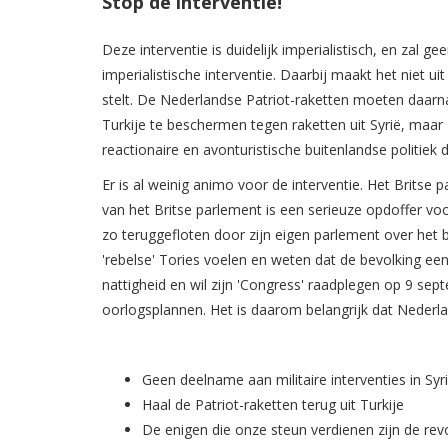
Stop de interventie!
Deze interventie is duidelijk imperialistisch, en zal 
imperialistische interventie. Daarbij maakt het niet 
stelt. De Nederlandse Patriot-raketten moeten daa
Turkije te beschermen tegen raketten uit Syrië, maar
reactionaire
en avonturistische
buitenlandse politiek 
Er is al weinig animo voor de interventie. Het Brits
van het Britse parlement is een serieuze opdoffer 
zo teruggefloten door zijn eigen parlement over het 
'rebelse' Tories voelen en weten dat de bevolking ee
nattigheid en wil zijn 'Congress' raadplegen op 9 sep
oorlogsplannen. Het is daarom belangrijk dat Nederl
Geen deelname aan militaire interventies in Syr
Haal de Patriot-raketten terug uit Turkije
De enigen die onze steun verdienen zijn de revo