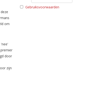
Gebruiksvoorwaarden
n deze
mermans
eld om
 'nee'
 premier
lgd door
oor zijn