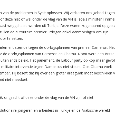
geen van de problemen in Syrië oplossen. Wij verklaren ons geheel tege
uit of deze niet of wel onder de vlag van de VN is, zoals minister Tim
rnaast weggehaald worden uit Turkije. Deze waren zogenaamd opgest
 zullen de autoritaire premier Erdogan enkel aanmoedigen om zijn
door te zetten.
e parlement stemde tegen de oorlogsplannen van premier Cameron. Het
voor de oorlogsplannen van Cameron en Obama. Nooit werd een Britse
buitenlands beleid. Het parlement, de Labour party op kop maar gevo
n militaire interventie tegen Damascus niet steunt. Ook Obama voelt
tember. Hij beseft dat hij over een groter draagvlak moet beschikken v
and niet meedoet.
ië, ongeacht of deze onder de vlag van de VN zijn of niet
lutionaire jongeren en arbeiders in Turkije en de Arabische wereld