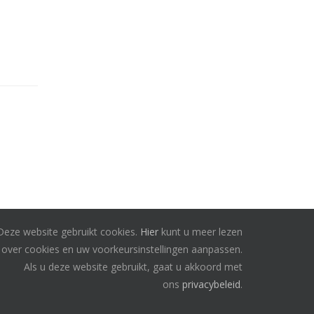
Deze website gebruikt cookies.
Hier
kunt u meer lezen
over cookies en uw voorkeursinstellingen aanpassen.
Als u deze website gebruikt, gaat u akkoord met
ons
privacybeleid
.