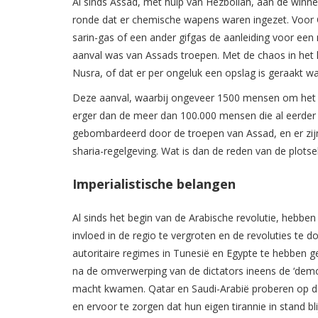
Al sinds Assad, met hulp van Hezbollah, aan de winne
ronde dat er chemische wapens waren ingezet. Voor O
sarin-gas of een
ander gifgas
de aanleiding voor een mi
aanval was van Assads troepen. Met de chaos in het la
Nusra, of dat er per ongeluk een opslag is geraakt w
Deze aanval, waarbij ongeveer 1500 mensen om het
erger dan de meer dan 100.000 mensen die al eerder o
gebombardeerd door de troepen van Assad, en er zijn
sharia-regelgeving. Wat is dan de reden van de plotsel
Imperialistische belangen
Al sinds het begin van de Arabische revolutie, hebben
invloed in de regio te vergroten en de revoluties te 
autoritaire regimes in Tunesië en Egypte te hebben 
na de omverwerping van de dictators ineens de ‘democ
macht kwamen. Qatar en Saudi-Arabië proberen op de
en ervoor te zorgen dat hun eigen tirannie in stand bl