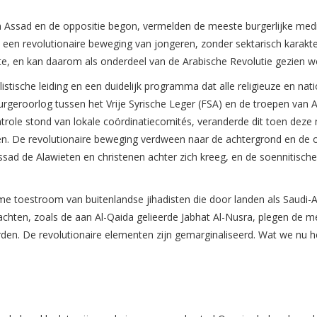
ssen Assad en de oppositie begon, vermelden de meeste burgerlijke med
s een revolutionaire beweging van jongeren, zonder sektarisch karakte
e, en kan daarom als onderdeel van de Arabische Revolutie gezien w
tische leiding en een duidelijk programma dat alle religieuze en nat
geroorlog tussen het Vrije Syrische Leger (FSA) en de troepen van 
trole stond van lokale coördinatiecomités, veranderde dit toen deze
n. De revolutionaire beweging verdween naar de achtergrond en de 
ssad de Alawieten en christenen achter zich kreeg, en de soennitische
me toestroom van buitenlandse jihadisten die door landen als Saudi-A
achten, zoals de aan Al-Qaida gelieerde Jabhat Al-Nusra, plegen de m
en. De revolutionaire elementen zijn gemarginaliseerd. Wat we nu h