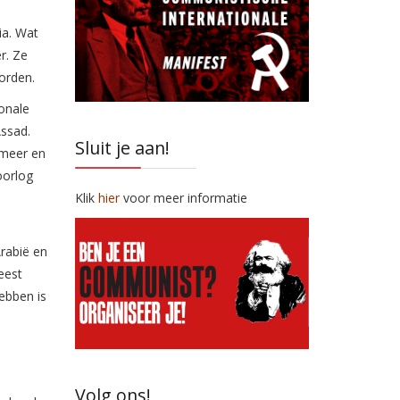
ia. Wat
r. Ze
orden.
ionale
Assad.
Sluit je aan!
 meer en
oorlog
Klik
hier
voor meer informatie
rabië en
eest
ebben is
Volg ons!