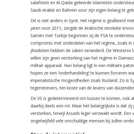
salafisten en Al-Qaida gelieerde islamisten ondersteun
Saudi-Arabië en Bahrein voor zijn eigen belang te geb
Dit is niet anders in Syrië. Het regime is geallieerd
jaren voor 2011, zorgde de Arabische revolutie ervoor
Samen met Turkije begonnen zij de FSA te ondersteu
compromis met onderdelen van het regime, zoals in Li
jihadisten hebben de zaken veranderd. De Westerse la
willen zijn geen versterking van het regime in Damasc
militair apparaat. Hun belang ligt in een militaire pa
hopen ze een ‘onderhandeling‘ te kunnen forceren wa
imperialistische mogendheden zoals Rusland. Zo is Syr
tegenstrevers, ten koste van de levens van duizenden
De VS is gedetermineerd om tussen te komen, ook al 
daarbij deels een rol. Maar het belangrijkste is dat 
versterken, terwijl Assads leger verzwakt wordt. Ee
ongetwijfeld vele onschuldige mensen bij zullen omko