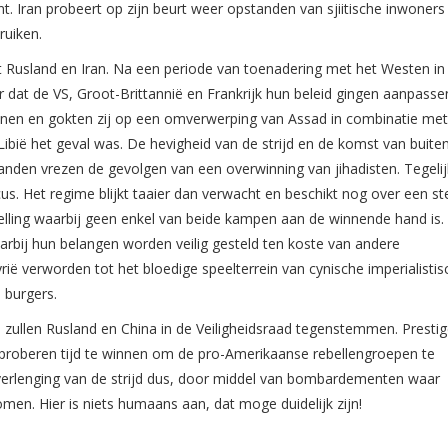
t. Iran probeert op zijn beurt weer opstanden van sjiitische inwoners 
ruiken.
 met Rusland en Iran. Na een periode van toenadering met het Westen in
 dat de VS, Groot-Brittannië en Frankrijk hun beleid gingen aanpasse
nen en gokten zij op een omverwerping van Assad in combinatie me
bië het geval was. De hevigheid van de strijd en de komst van buite
nden vrezen de gevolgen van een overwinning van jihadisten. Tegelijk
us. Het regime blijkt taaier dan verwacht en beschikt nog over een st
tstelling waarbij geen enkel van beide kampen aan de winnende hand is.
arbij hun belangen worden veilig gesteld ten koste van andere
ië verworden tot het bloedige speelterrein van cynische imperialistis
 burgers.
zullen Rusland en China in de Veiligheidsraad tegenstemmen. Prestig
zij proberen tijd te winnen om de pro-Amerikaanse rebellengroepen te
n verlenging van de strijd dus, door middel van bombardementen waar
men. Hier is niets humaans aan, dat moge duidelijk zijn!