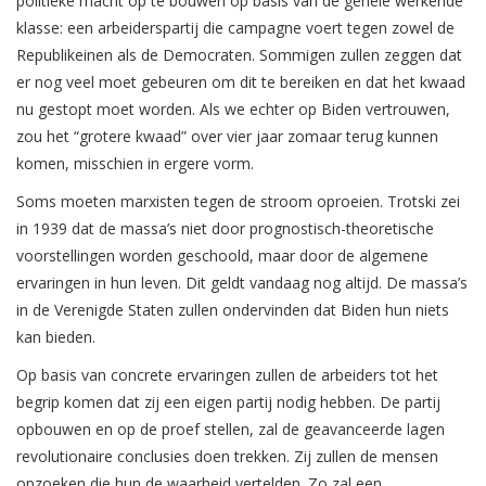
politieke macht op te bouwen op basis van de gehele werkende
klasse: een arbeiderspartij die campagne voert tegen zowel de
Republikeinen als de Democraten. Sommigen zullen zeggen dat
er nog veel moet gebeuren om dit te bereiken en dat het kwaad
nu gestopt moet worden. Als we echter op Biden vertrouwen,
zou het “grotere kwaad” over vier jaar zomaar terug kunnen
komen, misschien in ergere vorm.
Soms moeten marxisten tegen de stroom oproeien. Trotski zei
in 1939 dat de massa’s niet door prognostisch-theoretische
voorstellingen worden geschoold, maar door de algemene
ervaringen in hun leven. Dit geldt vandaag nog altijd. De massa’s
in de Verenigde Staten zullen ondervinden dat Biden hun niets
kan bieden.
Op basis van concrete ervaringen zullen de arbeiders tot het
begrip komen dat zij een eigen partij nodig hebben. De partij
opbouwen en op de proef stellen, zal de geavanceerde lagen
revolutionaire conclusies doen trekken. Zij zullen de mensen
opzoeken die hun de waarheid vertelden. Zo zal een