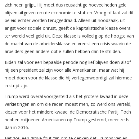
zich heen grijpt. Hij moet dus reusachtige hoeveelheden geld
blijven uitgeven om de economie te stutten. Vroeg of laat zal dit
beleid echter worden teruggedraaid. Alleen uit noodzaak, uit
angst voor sociale onrust, geeft de kapitalistische klasse overal
ter wereld veel geld uit. Deze klasse is volledig op de hoogte van
de macht van de arbeidersklasse en vreest een crisis waarin de
arbeiders geen andere optie zullen hebben dan te strijden.
Biden zal voor een bepaalde periode nog lief blijven doen alsof
hij een president zal zijn voor alle Amerikanen, maar wat hij
moet doen voor de klasse die hij vertegenwoordigt zal hiermee
in strijd zijn.
Trump werd overal voorgesteld als het grotere kwaad in deze
verkiezingen en om die reden moest men, zo werd ons verteld,
kiezen voor het mindere kwaad: de Democratische Partij. Toch
hebben miljoenen Amerikanen op Trump gestemd, meer zelfs
dan in 2016.
Het zou een grove fout zijn om te denken dat Trumps verlies