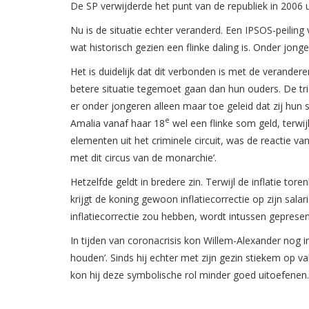
De SP verwijderde het punt van de republiek in 2006
Nu is de situatie echter veranderd. Een IPSOS-peilin
wat historisch gezien een flinke daling is. Onder jonge
Het is duidelijk dat dit verbonden is met de verandere
betere situatie tegemoet gaan dan hun ouders. De tr
er onder jongeren alleen maar toe geleid dat zij hun 
e
Amalia vanaf haar 18
wel een flinke som geld, terwij
elementen uit het criminele circuit, was de reactie v
met dit circus van de monarchie’.
Hetzelfde geldt in bredere zin. Terwijl de inflatie t
krijgt de koning gewoon inflatiecorrectie op zijn sala
inflatiecorrectie zou hebben, wordt intussen gepresente
In tijden van coronacrisis kon Willem-Alexander nog i
houden’. Sinds hij echter met zijn gezin stiekem op v
kon hij deze symbolische rol minder goed uitoefenen.