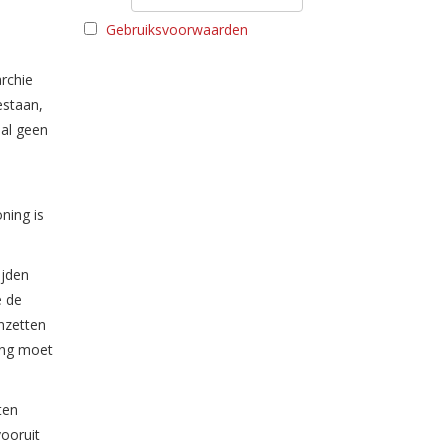
Gebruiksvoorwaarden
rchie
estaan,
aal geen
ning is
ijden
e de
anzetten
ning moet
ten
vooruit