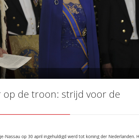
 op de troon: strijd voor de
je-Nassau op 30 april ingehuldigd werd tot koning der Nederlanden. H