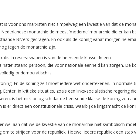
Het is voor ons marxisten niet simpelweg een kwestie van dat de mona
is de Nederlandse monarchie de meest ‘moderne’ monarchie die er kan b
tie staande BN’ers gedragen. En ook als de koning vanaf morgen helem
nog tegen de monarchie zijn.
atisch reservewapen is van de heersende klasse. In een
 natie’ staand persoon, die voor nationale eenheid kan zorgen. De ko
 volledig ondemocratisch is.
 koning. En de koning zelf moet iedere wet ondertekenen. In normale t
 Echter, in kritieke situaties, zoals een links-socialistische regering di
seren, is het niet onlogisch dat de heersende klasse de koning zou a
 is er direct een constitutionele crisis, waarbij de krijgsmacht de ko
chter wel aan dat we de kwestie van de monarchie niet symbolisch moe
om te strijden voor de republiek. Hoewel iedere republiek een stap 