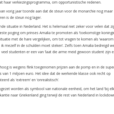
 uit haar verkiezingsprogramma, om opportunistische redenen.
g van vorig jaar toonde aan dat de steun voor de monarchie nog maar 
ren is de steun nog lager.
nde situatie in Nederland. Het is helemaal niet zeker voor velen dat zi
ieste poging om prinses Amalia te promoten als ‘toekomstige koningin
situatie met de hare vergelijken, om tot vragen te komen als ‘waarom 
l ik mezelf in de schulden moet steken’. Zelfs toen Amalia bedreigd w
an veel studenten er een van ‘laat die arme meid gewoon student zijn 
orenhoog is wegens flink toegenomen prijzen aan de pomp en in de supe
ris van 1 miljoen euro. Het idee dat de werkende klasse ook recht op
erd als ‘extreem’ en ‘onrealistisch’.
ngezet worden als symbool van nationale eenheid, om het land ‘bij elk
akantie naar Griekenland ging terwijl de rest van Nederland in lockdow