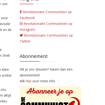
en om
Revolutionaire Communisten op
Facebook
s voor
Revolutionaire Communisten op
gevoeld
Instagram
ek en de
Revolutionaire Communisten op
Twitter
je
Abonnement
n Shell
Wil je ons steunen? Neem dan een
 klein
abonnement!
n echter
Klik
hier
voor meer info.
 zou
n altijd
rlies.