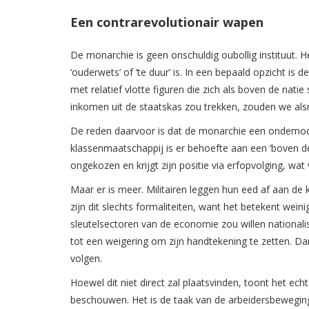
Een contrarevolutionair wapen
De monarchie is geen onschuldig oubollig instituut. 
‘ouderwets’ of ‘te duur’ is. In een bepaald opzicht 
met relatief vlotte figuren die zich als boven de na
inkomen uit de staatskas zou trekken, zouden we als
De reden daarvoor is dat de monarchie een ondemocr
klassenmaatschappij is er behoefte aan een ‘boven de
ongekozen en krijgt zijn positie via erfopvolging, wat
Maar er is meer. Militairen leggen hun eed af aan de
zijn dit slechts formaliteiten, want het betekent weinig.
sleutelsectoren van de economie zou willen nationali
tot een weigering om zijn handtekening te zetten. Dan
volgen.
Hoewel dit niet direct zal plaatsvinden, toont het e
beschouwen. Het is de taak van de arbeidersbeweging 