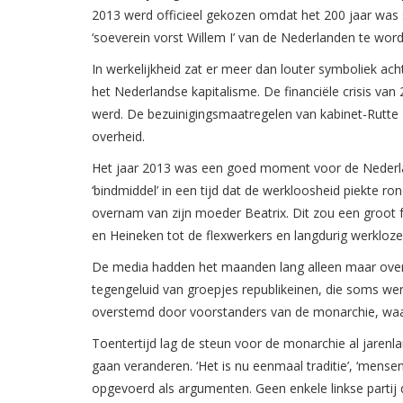
2013 werd officieel gekozen omdat het 200 jaar was
‘soeverein vorst Willem I’ van de Nederlanden te wor
In werkelijkheid zat er meer dan louter symboliek acht
het Nederlandse kapitalisme. De financiële crisis van
werd. De bezuinigingsmaatregelen van kabinet-Rutte I
overheid.
Het jaar 2013 was een goed moment voor de Nederlan
‘bindmiddel’ in een tijd dat de werkloosheid piekte r
overnam van zijn moeder Beatrix. Dit zou een groot 
en Heineken tot de flexwerkers en langdurig werkloze
De media hadden het maanden lang alleen maar over de
tegengeluid van groepjes republikeinen, die soms we
overstemd door voorstanders van de monarchie, waar
Toentertijd lag de steun voor de monarchie al jarenla
gaan veranderen. ‘Het is nu eenmaal traditie’, ‘mensen
opgevoerd als argumenten. Geen enkele linkse partij d