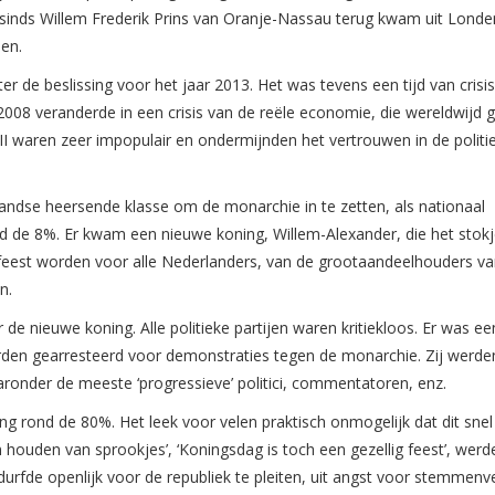
 sinds Willem Frederik Prins van Oranje-Nassau terug kwam uit Lond
den.
er de beslissing voor het jaar 2013. Het was tevens een tijd van crisi
 2008 veranderde in een crisis van de reële economie, die wereldwijd 
I waren zeer impopulair en ondermijnden het vertrouwen in de politi
dse heersende klasse om de monarchie in te zetten, als nationaal
ond de 8%. Er kwam een nieuwe koning, Willem-Alexander, die het stok
feest worden voor alle Nederlanders, van de grootaandeelhouders va
n.
 nieuwe koning. Alle politieke partijen waren kritiekloos. Er was een
rden gearresteerd voor demonstraties tegen de monarchie. Zij werde
onder de meeste ‘progressieve’ politici, commentatoren, enz.
ng rond de 80%. Het leek voor velen praktisch onmogelijk dat dit snel
 houden van sprookjes’, ‘Koningsdag is toch een gezellig feest’, werde
urfde openlijk voor de republiek te pleiten, uit angst voor stemmenve