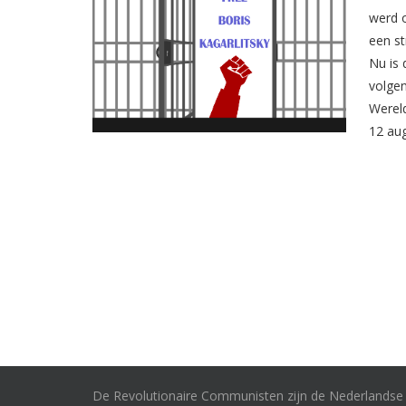
werd o
een st
Nu is 
volgen
Wereld
12 aug
De Revolutionaire Communisten zijn de Nederlandse