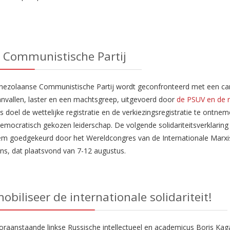
e Communistische Partij
nezolaanse Communistische Partij wordt geconfronteerd met een 
nvallen, laster en een machtsgreep, uitgevoerd door
de PSUV en de r
s doel de wettelijke registratie en de verkiezingsregistratie te ontne
emocratisch gekozen leiderschap. De volgende solidariteitsverklaring
em goedgekeurd door het Wereldcongres van de Internationale Marxi
s, dat plaatsvond van 7-12 augustus.
mobiliseer de internationale solidariteit!
raanstaande linkse Russische intellectueel en academicus Boris Kaga