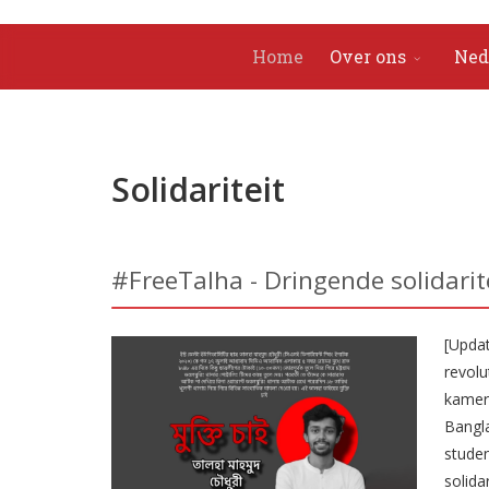
Home
Over ons
Ned
Solidariteit
#FreeTalha - Dringende solidari
[Updat
revolu
kamer
Bangla
stude
solida