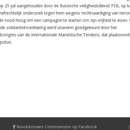
p 25 juli aangehouden door de Russische veiligheidsdienst FSB, op b
rafrechtelijk onderzoek tegen hem wegens ‘rechtvaardiging van terror
de nood hoog om een campagne te starten om zijn vrijheid te eisen.
de solidariteitsverklaring werd unaniem goedgekeurd door het
congres van de Internationale Marxistische Tendens, dat plaatsvond
ustus.
Revolutionaire Communisten op Facebook