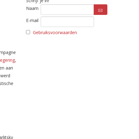
Schrijf je in!
Naam
E-mail
Gebruiksvoorwaarden
campagne
egering
,
men aan
 werd
stische
rlitsky