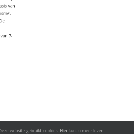
asis van
isme’.
 De
 van 7-
Deze website gebruikt cookies.
Hier
kunt u meer lezen