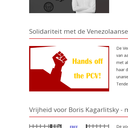
Solidariteit met de Venezolaans
De Ve
van aa
met al
haar d
unani
Tenden
Vrijheid voor Boris Kagarlitsky - 
De voo