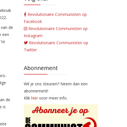
gebruik
Revolutionaire Communisten op
022.
Facebook
 van de
Revolutionaire Communisten op
n een
Instagram
 te
Revolutionaire Communisten op
Twitter
Abonnement
pro-
lige
Wil je ons steunen? Neem dan een
abonnement!
Klik
hier
voor meer info.
van de
e is
aste