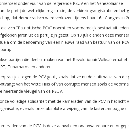
momenteel onder vuur van de regerende PSUV en het Venezolaanse
de partij de wettelijke registratie, de verkiezingsregistratie en het 
chap, dat democratisch werd verkozen tijdens haar 16e Congres in 2
die zich "Patriottische PCV" noemt en voornamelijk bestaat uit leden
gelopen jaren uit de partij zijn gezet. Op 10 juli dienden deze mense
nezuela om de benoeming van een nieuwe raad van bestuur van de PCV
artij.
se partijen die deel uitmaken van het Revolutionair Volksalternatief
e PPT, Tupamaros en anderen.
erpraatjes tegen de PCV geuit, zoals dat ze nu deel uitmaakt van de 
g ontvangt van het Witte Huis of van corrupte mensen zoals de voorma
t de heersende vleugel van de PSUV.
onze volledige solidariteit met de kameraden van de PCV in het licht 
ganisatie, evenals onze absolute afwijzing van de lastercampagne di
 kameraden van de PCV, is deze aanval een onaanvaardbare en ongep