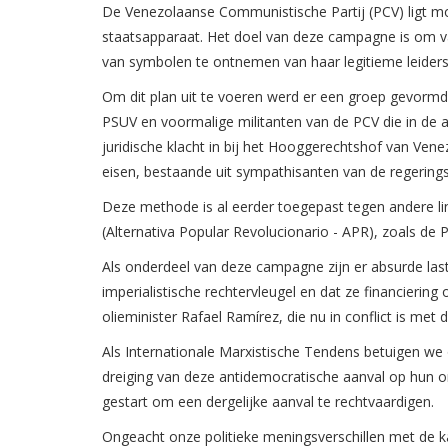
De Venezolaanse Communistische Partij (PCV) ligt 
staatsapparaat. Het doel van deze campagne is om van 
van symbolen te ontnemen van haar legitieme leiders
Om dit plan uit te voeren werd er een groep gevormd 
PSUV en voormalige militanten van de PCV die in de af
juridische klacht in bij het Hooggerechtshof van Ve
eisen, bestaande uit sympathisanten van de regeringsp
Deze methode is al eerder toegepast tegen andere link
(Alternativa Popular Revolucionario - APR), zoals d
Als onderdeel van deze campagne zijn er absurde last
imperialistische rechtervleugel en dat ze financierin
olieminister Rafael Ramírez, die nu in conflict is me
Als Internationale Marxistische Tendens betuigen we 
dreiging van deze antidemocratische aanval op hun or
gestart om een dergelijke aanval te rechtvaardigen.
Ongeacht onze politieke meningsverschillen met de