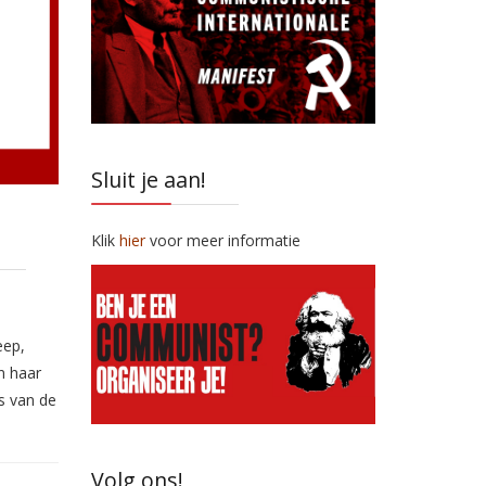
Sluit je aan!
Klik
hier
voor meer informatie
eep,
n haar
s van de
Volg ons!