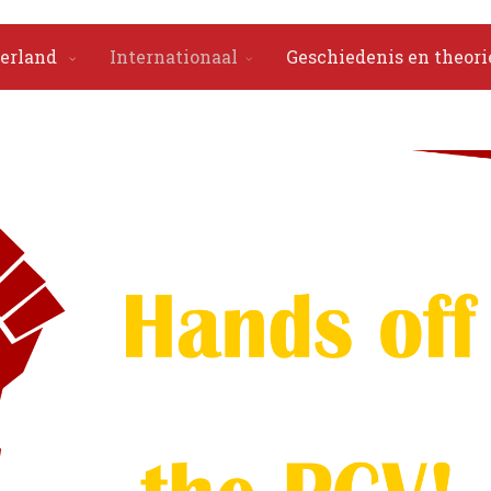
erland
Internationaal
Geschiedenis en theori