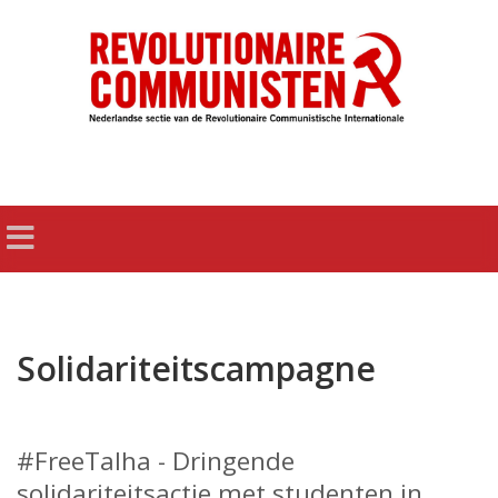
Solidariteitscampagne
#FreeTalha - Dringende
solidariteitsactie met studenten in