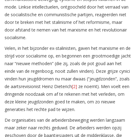
mode. Linkse intellectuelen, ontgoocheld door het verraad van
de socialistische en communistische partijen, reageerden niet
door te breken met het stalinisme of het reformisme, maar
door afstand te nemen van het marxisme en het revolutionair
socialisme.
Velen, in het bijzonder ex-stalinisten, gaven het marxisme en de
strijd voor socialisme op, en begonnen een grootmoedige jacht
naar “nieuwe methoden” (die zij, zoals de pot goud aan het
einde van de regenboog, nooit zullen vinden). Deze grijze cynici
vinden hun jeugddromen nu maar dwaas (“jeugdzonden”, zoals
de aartsrevisionist Heinz Dieterich
[2]
ze noemt). Men voelt een
dringende noodzaak om af te rekenen met het verleden, om
deze kleine jeugdzonden goed te maken, om zo nieuwe
generaties het rechte pad te wijzen.
De organisaties van de arbeidersbeweging werden langzaam
maar zeker naar rechts geduwd. De arbeiders werden opzij
geschoven door de baantjesjagers uit de middenklasse, die