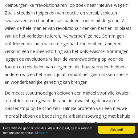
kleinburgerlijke “revolutionairen” op zoek naar “nieuwe wegen”.
Zoals steeds in tijdperken van reactie en verval, schieten
kwakzalvers en charlatans als paddenstoelen uit de grond. Zij
willen de hele manier van revolutionair denken herzien. In plaats
van uit het verleden te leren, “verwerpen” ze het. Sommigen
ontdekken dat het marxisme gefaald zou hebben, anderen
verkondigen de ineenstorting van het bolsjewisme. Sommigen
leggen de revolutionaire leer de verantwoording op voor de
fouten en misdaden van diegenen, die haar verraden hebben,
anderen wijzen het medicijn af, omdat het geen bliksemsnelle
en wonderbaarlijke genezing kan brengen.
De meest stoutmoedigen beloven een middel voor alle kwalen
te ontdekken en geven de raad, in afwachting daarvan de
klassenstrijd op te schorten. Talrijke profeten van een nieuwe
moraal hebben de bedoeling de arbeidersbeweging met behulp
van een ethische homeopathie te herstellen. De meeste van
Deze website gebruikt cookies. Als u doorgaat, gaat u akkoord
Akkoord!
deze apostelen worden, zonder ooit het slagveld te betreden,
met ons cookiebeleid.
Meer info