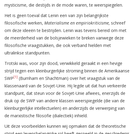
mysticisme, die destijds in de mode waren, te weerspiegelen.
Het is geen toeval dat Lenin een van zijn belangrijkste
filosofische werken,
Materialisme en empiriokriticisme,
schreef
om deze ideeën te bestrijden. Lenin was tevens bereid om met
de meerderheid van de bolsjewieken te breken vanwege deze
filosofische vraagstukken, die ook verband hielden met
ultralinkse standpunten.
Trotski was, voor zijn dood, verwikkeld geraakt in een hevige
strijd tegen een kleinburgerlijke stroming binnen de Amerikaanse
[1]
SWP
(Burnham en Shachtman) over het vraagstuk van de
klassenaard van de Sovjet-Unie. Hij legde uit dat hun verkeerde
standpunt, dat steun voor de Sovjet-Unie afwees, enerzijds de
druk op de SWP van andere klassen weerspiegelde (die van de
kleinburgerlijke intellectuelen) en anderzijds de verwerping van
de marxistische filosofie (dialectiek) inhield.
Uit deze voorbeelden kunnen wij opmaken dat de theoretische
strijd een levensbelangrijke rol heeft gespeeld in de geschiedenis