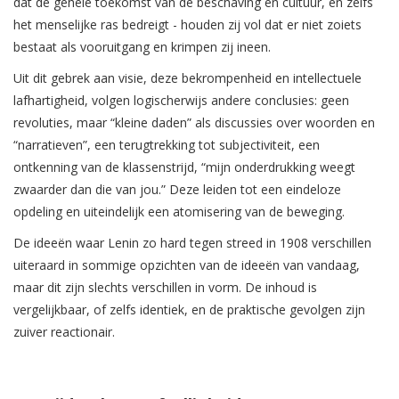
dat de gehele toekomst van de beschaving en cultuur, en zelfs
het menselijke ras bedreigt - houden zij vol dat er niet zoiets
bestaat als vooruitgang en krimpen zij ineen.
Uit dit gebrek aan visie, deze bekrompenheid en intellectuele
lafhartigheid, volgen logischerwijs andere conclusies: geen
revoluties, maar “kleine daden” als discussies over woorden en
“narratieven”, een terugtrekking tot subjectiviteit, een
ontkenning van de klassenstrijd, “mijn onderdrukking weegt
zwaarder dan die van jou.” Deze leiden tot een eindeloze
opdeling en uiteindelijk een atomisering van de beweging.
De ideeën waar Lenin zo hard tegen streed in 1908 verschillen
uiteraard in sommige opzichten van de ideeën van vandaag,
maar dit zijn slechts verschillen in vorm. De inhoud is
vergelijkbaar, of zelfs identiek, en de praktische gevolgen zijn
zuiver reactionair.