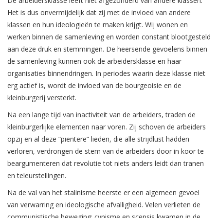
De arbeidersklasse leeft niet afgezonderd van andere klassen.
Het is dus onvermijdelijk dat zij met de invloed van andere
klassen en hun ideologieën te maken krijgt. Wij wonen en
werken binnen de samenleving en worden constant blootgesteld
aan deze druk en stemmingen. De heersende gevoelens binnen
de samenleving kunnen ook de arbeidersklasse en haar
organisaties binnendringen. In periodes waarin deze klasse niet
erg actief is, wordt de invloed van de bourgeoisie en de
kleinburgerij versterkt.
Na een lange tijd van inactiviteit van de arbeiders, traden de
kleinburgerlijke elementen naar voren. Zij schoven de arbeiders
opzij en al deze “pientere” lieden, die alle strijdlust hadden
verloren, verdrongen de stem van de arbeiders door in koor te
beargumenteren dat revolutie tot niets anders leidt dan tranen
en teleurstellingen.
Na de val van het stalinisme heerste er een algemeen gevoel
van verwarring en ideologische afvalligheid. Velen verlieten de
communistische beweging; cynisme en scepsis kwamen in de