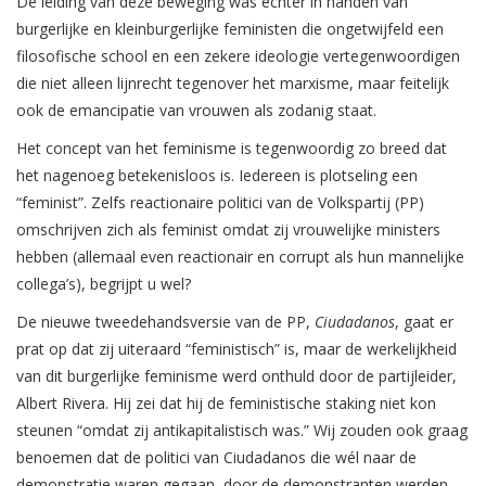
De leiding van deze beweging was echter in handen van
burgerlijke en kleinburgerlijke feministen die ongetwijfeld een
filosofische school en een zekere ideologie vertegenwoordigen
die niet alleen lijnrecht tegenover het marxisme, maar feitelijk
ook de emancipatie van vrouwen als zodanig staat.
Het concept van het feminisme is tegenwoordig zo breed dat
het nagenoeg betekenisloos is. Iedereen is plotseling een
“feminist”. Zelfs reactionaire politici van de Volkspartij (PP)
omschrijven zich als feminist omdat zij vrouwelijke ministers
hebben (allemaal even reactionair en corrupt als hun mannelijke
collega’s), begrijpt u wel?
De nieuwe tweedehandsversie van de PP,
Ciudadanos
, gaat er
prat op dat zij uiteraard “feministisch” is, maar de werkelijkheid
van dit burgerlijke feminisme werd onthuld door de partijleider,
Albert Rivera. Hij zei dat hij de feministische staking niet kon
steunen “omdat zij antikapitalistisch was.” Wij zouden ook graag
benoemen dat de politici van Ciudadanos die wél naar de
demonstratie waren gegaan, door de demonstranten werden