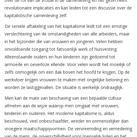
over de rol van de vrouw in de samenleving en het gezin heeft
revolutionaire implicaties en kan leiden tot een discussie over de
kapitalistische samenleving zelf.
De seniele aftakeling van het kapitalisme leidt tot een ernstige
verslechtering van de omstandigheden van alle arbeiders, maar
in het bijzonder die van vrouwen en jongeren. Velen hebben
onvoldoende toegang tot fatsoenlijk werk of huisvesting.
Alleenstaande ouders en hun kinderen zijn gedoemd tot
armoede en oeverloze ellende. Voor velen wordt het moeilijk of
zelfs onmogelijk om een dak boven het hoofd te krijgen. Op de
werkvloer krijgen vrouwen te maken met ongelijke beloning en
worden ze lastiggevallen. De situatie is werkelijk ondraaglijk.
Men kan de mate van beschaving van een bepaalde cultuur
afmeten aan de wijze waarop men omgaat met vrouwen,
kinderen en ouderen. Het moderne kapitalisme is, aldus
beschouwd, veel onbeschaafder, wreder en onmenselijker dan
vroegere maatschappijvormen. De vervreemding en vernedering
van de mens, de onverschilligheid voor menselijk lijden en het