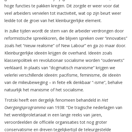
hoge functies te pakken kregen. Dit zorgde er weer voor dat
veel arbeiders vervielen tot inactiviteit, wat op zijn beurt weer
leidde tot de groei van het kleinburgerlijke element.
In zulke tijden wordt de stem van de arbeider verdrongen door
reformistische spreekkoren, die blijven spreken over “innovaties”
zoals het “nieuw realisme” of New Labour” en ga zo maar door.
Kleinburgerlijke ideeën krijgen de overhand. Ideeën zoals
klassenpolitiek en revolutionair socialisme worden “ouderwets”
verklaard. In plaats van “dogmatisch marxisme” krijgen we
velerlei verschillende ideeën: pacifisme, feminisme, de ideeën
van de milieubeweging – in feite elk denkbaar “-isme”, behalve
natuurlijk het marxisme of het socialisme.
Trotski heeft een dergelijk fenomeen behandeld in
Het
Overgangsprogramma
van 1938: “De tragische nederlagen van
het wereldproletariaat in een lange reeks van jaren,
veroordeelden de officiële organisaties tot nog groter
conservatisme en dreven tegelijkertijd de teleurgestelde