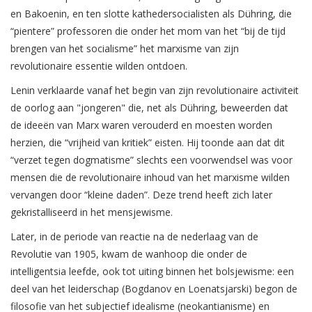
en Bakoenin, en ten slotte kathedersocialisten als Dühring, die
“pientere” professoren die onder het mom van het “bij de tijd
brengen van het socialisme” het marxisme van zijn
revolutionaire essentie wilden ontdoen.
Lenin verklaarde vanaf het begin van zijn revolutionaire activiteit
de oorlog aan "jongeren" die, net als Dühring, beweerden dat
de ideeën van Marx waren verouderd en moesten worden
herzien, die “vrijheid van kritiek” eisten. Hij toonde aan dat dit
“verzet tegen dogmatisme” slechts een voorwendsel was voor
mensen die de revolutionaire inhoud van het marxisme wilden
vervangen door “kleine daden”. Deze trend heeft zich later
gekristalliseerd in het mensjewisme.
Later, in de periode van reactie na de nederlaag van de
Revolutie van 1905, kwam de wanhoop die onder de
intelligentsia leefde, ook tot uiting binnen het bolsjewisme: een
deel van het leiderschap (Bogdanov en Loenatsjarski) begon de
filosofie van het subjectief idealisme (neokantianisme) en