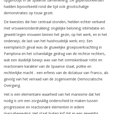
opgehoopt in de Spaanse samenleving. De gepensioneerden
hadden bijvoorbeeld rond die tijd ook grootschalige
demonstraties op touw gezet.
De kwesties die hier centraal stonden, hielden echter verband
met vrouwenonderdrukking: ongelijke beloning; intimidatie en
geweld tegen vrouwen binnen het gezin, op het werk, en in het
onderwijs; de last van het huishoudelijk werk; enz. Een
exemplarisch geval was de gruwelijke groepsverkrachting in
Pamplona en het schandalige gedrag van de rechtse rechters,
wat een duidelijk bewijs was van het onmiskenbaar rotte en
reactionaire karakter van de Spaanse staat, politie en
rechterlijke macht - een erfenis van de dictatuur van Franco, als
gevolg van het verraad van de zogenoemde Democratische
Overgang.
Het is een elementaire waarheid van het marxisme dat het
nodig is om een zorgvuldig onderscheid te maken tussen
progressieve en reactionaire elementen in iedere
massabeweging. Het staat buiten kijf dat er een geweldig