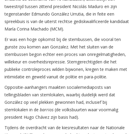
tweestrijd tussen zittend president Nicolás Maduro en zijn
tegenstander Edmundo González Urrutia, die in feite een
spreekbuis is van de uiterst rechtse gediskwalificeerde kandidaat
María Corina Machado (MCM).
Er was een hoge opkomst bij de stembussen, die vooral ten
gunste zou komen aan Gonzalez. Met het sluiten van de
stembussen begon echter een proces van onregelmatigheden,
willekeur en overheidsrepressie. Stemgerechtigden die het
publieke controleproces wilden bijwonen, kregen te maken met
intimidatie en geweld vanuit de politie en para-politie.
Oppositie-aanhangers maakten socialemediaposts van
tellingsbladen van stemlokalen, waarbij duidelijk werd dat
González op veel plekken gewonnen had, inclusief bij
stemlokalen in de
barrios
(de volksbuurten waar voormalig
president Hugo Chávez zijn basis had).
Tijdens de overdracht van de kiesresultaten naar de Nationale