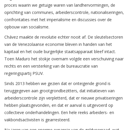
proces waarin we getuige waren van landhervormingen, de
oprichting van communes, arbeiderscontrole, nationaliseringen,
confrontaties met het imperialisme en discussies over de
opbouw van socialisme.
Chávez maakte de revolutie echter nooit af. De sleutelsectoren
van de Venezolaanse economie bleven in handen van het
kapitaal en het oude burgerlijke staatsapparaat bleef intact.
Toen Maduro het stokje overnam volgde een verschuiving naar
rechts en een versterking van de bureaucratie van
regeringspartij PSUV.
Sinds 2013 hebben we gezien dat er onteigende grond is
teruggegeven aan grootgrondbezitters, dat initiatieven van
arbeiderscontrole zijn verpletterd, dat er nieuwe privatiseringen
hebben plaatsgevonden, en dat er aanval is uitgevoerd op
collectieve onderhandelingen. Een hele reeks arbeiders- en
vakbondsactivisten is gearresteerd.
Na jaren van een enorme expansie van de geldvoorraad, wat