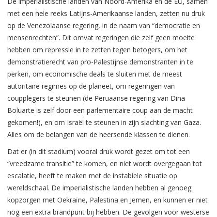
De imperialistische landen van Noord-Amerika en de EU, samen
met een hele reeks Latijns-Amerikaanse landen, zetten nu druk
op de Venezolaanse regering, in de naam van “democratie en
mensenrechten”. Dit omvat regeringen die zelf geen moeite
hebben om repressie in te zetten tegen betogers, om het
demonstratierecht van pro-Palestijnse demonstranten in te
perken, om economische deals te sluiten met de meest
autoritaire regimes op de planeet, om regeringen van
coupplegers te steunen (de Peruaanse regering van Dina
Boluarte is zelf door een parlementaire coup aan de macht
gekomen!), en om Israël te steunen in zijn slachting van Gaza.
Alles om de belangen van de heersende klassen te dienen.
Dat er (in dit stadium) vooral druk wordt gezet om tot een
“vreedzame transitie” te komen, en niet wordt overgegaan tot
escalatie, heeft te maken met de instabiele situatie op
wereldschaal. De imperialistische landen hebben al genoeg
kopzorgen met Oekraïne, Palestina en Jemen, en kunnen er niet
nog een extra brandpunt bij hebben. De gevolgen voor westerse