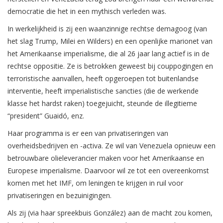
democratie die het in een mythisch verleden was.
In werkelijkheid is zij een waanzinnige rechtse demagoog (van
het slag Trump, Milei en Wilders) en een openlijke marionet van
het Amerikaanse imperialisme, die al 26 jaar lang actief is in de
rechtse oppositie. Ze is betrokken geweest bij couppogingen en
terroristische aanvallen, heeft opgeroepen tot buitenlandse
interventie, heeft imperialistische sancties (die de werkende
klasse het hardst raken) toegejuicht, steunde de illegitieme
“president” Guaidó, enz.
Haar programma is er een van privatiseringen van
overheidsbedrijven en -activa. Ze wil van Venezuela opnieuw een
betrouwbare olieleverancier maken voor het Amerikaanse en
Europese imperialisme. Daarvoor wil ze tot een overeenkomst
komen met het IMF, om leningen te krijgen in ruil voor
privatiseringen en bezuinigingen.
Als zij (via haar spreekbuis González) aan de macht zou komen,