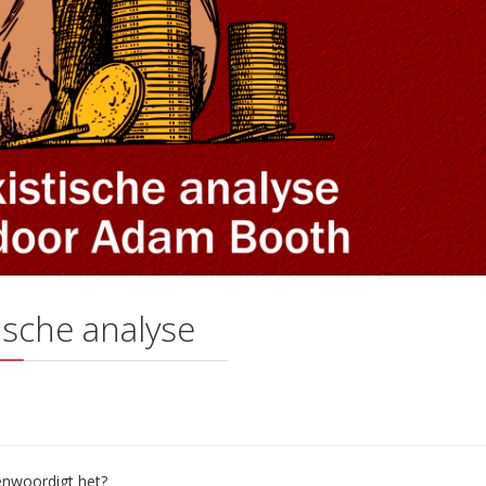
ische analyse
enwoordigt het?