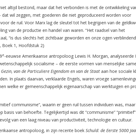
niet altijd bestond, maar dat het verbonden is met de ontwikkeling va
– dat wil zeggen, met goederen die niet geproduceerd worden voor
oor de ruil. Voor Marx lag de sleutel tot het begrijpen van de geldkw
ling van de productie en handel van waren. “Het raadsel van het
taal, “is dus slechts het zichtbaar geworden en onze ogen verblinden
, Boek 1, Hoofdstuk 2)
e
19
-eeuwse Amerikaanse antropoloog Lewis H. Morgan, analyseerde F
wetenschappelijk socialisme – de eerste vormen van menselijke same
Gezin, van de Particuliere Eigendom en van de Staat
aan hoe sociale k
adden. In plaats daarvan, verklaarde Engels, waren vroege samenlevin
nen welke er gemeenschappelijk eigenaarschap van werktuigen en pr
tief communisme”, waarin er geen ruil tussen individuen was, maar
 basis van behoefte. Tegelijkertijd was dit “communisme” “primitief
olg van een laag niveau van productiviteit, technologie en cultuur.
rikaanse antropoloog, in zijn recente boek
Schuld: de Eerste 5000 Jaa