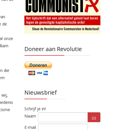
van
e de
al onze
lliam
Doneer aan Revolutie
n die
eem
Nieuwsbrief
 wij,
iedenis
Schrijf je in!
icisme
Naam
E-mail