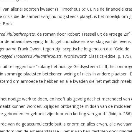
tel van allerlei soorten kwaad” (1 Timotheüs 6:10). Na de financiële cr
risis die de samenleving nu nog steeds plaagt, is het moeilijk om 
e Boek.
e
ed Philanthropists
, de roman door Robert Tressell uit de vroege 20
 de arbeidsbeweging. In dit gefictionaliseerde verslag van de levens
 genaamd Frank Owen, tegen zijn sceptische lotgenoten dat “Geld de
Ragged Trousered Philanthropists
, Wordsworth Classics-editie, p. 175).
it te leggen hoe “zolang het huidige Geldsysteem blijft, het onmogel
n sommige plaatsten betekenen weinig of niets in andere plaatsen.
bestemd om armoede te hebben en alle kwaden die het met zich meebr
et nodige werk te doen, en heeft als gevolg dat het merendeel van 
maakt kunnen worden. Zij lijden ontbering te midden van de middele
e gebonden en geboeid zijn door een ketting van goud.” (Ibid, p. 286)
rde van de geaccumuleerde buit is enorm en alles ervan, alle welvaar
eigendom van de arbeidersklasse – het is van hen gestolen door midde