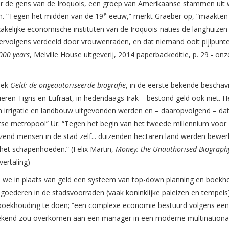
r de gens van de Iroquois, een groep van Amerikaanse stammen uit 
e
en. “Tegen het midden van de 19
eeuw,” merkt Graeber op, “maakten
akelijke economische instituten van de Iroquois-naties de langhuizen
volgens verdeeld door vrouwenraden, en dat niemand ooit pijlpunte
,000 years
, Melville House uitgeverij, 2014 paperbackeditie, p. 29 - onz
boek
Geld: de ongeautoriseerde biografie
, in de eerste bekende beschav
eren Tigris en Eufraat, in hedendaags Irak – bestond geld ook niet. 
n irrigatie en landbouw uitgevonden werden en – daaropvolgend – da
tse metropool” Ur. “Tegen het begin van het tweede millennium voor
uizend mensen in de stad zelf... duizenden hectaren land werden bewerk
het schapenhoeden.” (Felix Martin,
Money: the Unauthorised Biograph
vertaling)
den we in plaats van geld een systeem van top-down planning en boekh
 goederen in de stadsvoorraden (vaak koninklijke paleizen en tempels
boekhouding te doen; “een complexe economie bestuurd volgens een
bekend zou overkomen aan een manager in een moderne multinationa