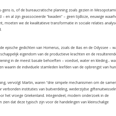
-gens is, of de bureaucratische planning zoals gezien in Mesopotam
d – en al zijn geassocieerde “kwaden” – geen tijdloze, eeuwige waarhe
, moeten we de kwalitatieve transformatie in sociale relaties analys
.
de epische gedichten van Homerus, zoals de Ilias en de Odyssee – w
schappelijk eigendom van de productieve krachten en de resulterend
ziening in de meest basale behoeften – voedsel, water en kleding... wa
n waarin de individuele stamleden leefden van de opbrengst van hun
ning, vervolgt Martin, waren “drie simpele mechanismen om de samen
 verbonden instituties van buitverdeling, wederzijdse giftenuitwisseli
voor het vroege Griekenland. Integendeel, modern onderzoek in de
n zien dat deze typisch zijn voor de handelingen van kleinschalige