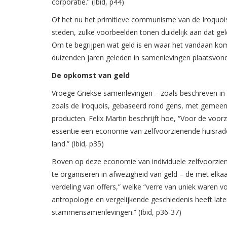
corporatie.” (Ibid, p44)
Of het nu het primitieve communisme van de Iroquois
steden, zulke voorbeelden tonen duidelijk aan dat gel
Om te begrijpen wat geld is en waar het vandaan komt
duizenden jaren geleden in samenlevingen plaatsvond
De opkomst van geld
Vroege Griekse samenlevingen – zoals beschreven in 
zoals de Iroquois, gebaseerd rond gens, met gemeen
producten. Felix Martin beschrijft hoe, “Voor de voor
essentie een economie van zelfvoorzienende huisrade
land.” (Ibid, p35)
Boven op deze economie van individuele zelfvoorzie
te organiseren in afwezigheid van geld – de met elkaar
verdeling van offers,” welke “verre van uniek waren 
antropologie en vergelijkende geschiedenis heeft late
stammensamenlevingen.” (Ibid, p36-37)