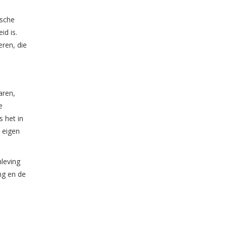
ische
id is.
eren, die
aren,
e
s het in
 eigen
leving
ng en de