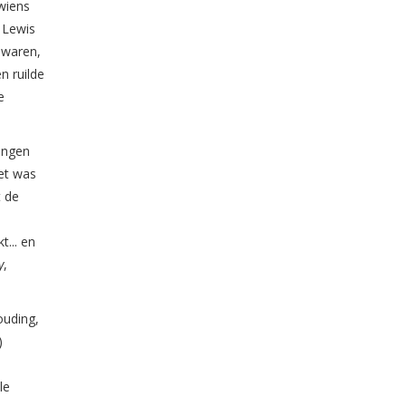
wiens
 Lewis
 waren,
n ruilde
e
ingen
Het was
t de
t... en
y
,
ouding,
)
le