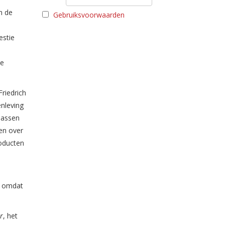
n de
Gebruiksvoorwaarden
estie
de
riedrich
nleving
lassen
gen over
oducten
” omdat
r
, het