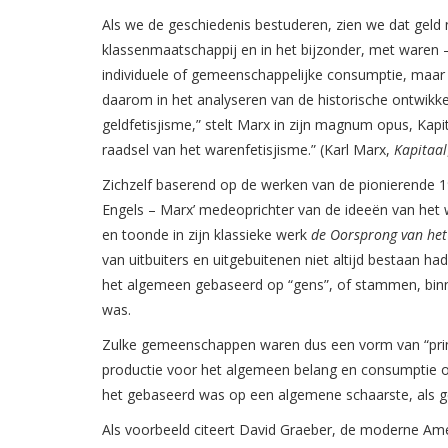
Als we de geschiedenis bestuderen, zien we dat geld 
klassenmaatschappij en in het bijzonder, met waren 
individuele of gemeenschappelijke consumptie, maar v
daarom in het analyseren van de historische ontwikke
geldfetisjisme,” stelt Marx in zijn magnum opus, Kapi
raadsel van het warenfetisjisme.” (Karl Marx,
Kapitaal
Zichzelf baserend op de werken van de pionierende 
Engels – Marx’ medeoprichter van de ideeën van het 
en toonde in zijn klassieke werk
de Oorsprong van het 
van uitbuiters en uitgebuitenen niet altijd bestaan h
het algemeen gebaseerd op “gens”, of stammen, bin
was.
Zulke gemeenschappen waren dus een vorm van “primi
productie voor het algemeen belang en consumptie op
het gebaseerd was op een algemene schaarste, als gev
Als voorbeeld citeert David Graeber, de moderne Ame