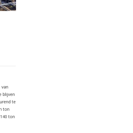
e van
 blijven
urend te
n ton
 140 ton