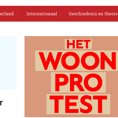
erland
Internationaal
Geschiedenis en theori
r