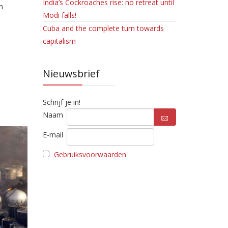
India’s Cockroaches rise: no retreat until
n
Modi falls!
Cuba and the complete turn towards
capitalism
Nieuwsbrief
Schrijf je in!
Naam
E-mail
Gebruiksvoorwaarden