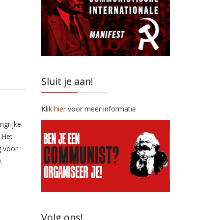
Sluit je aan!
Klik
hier
voor meer informatie
ngrijke
 Het
g voor
.
Volg ons!