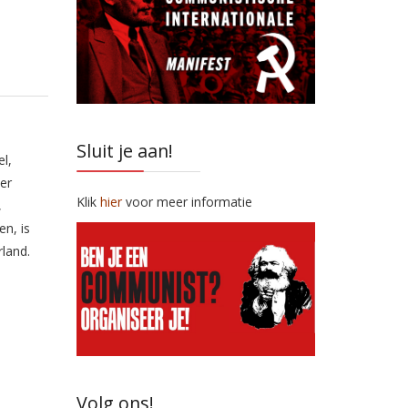
Sluit je aan!
l,
er
Klik
hier
voor meer informatie
,
n, is
rland.
Volg ons!