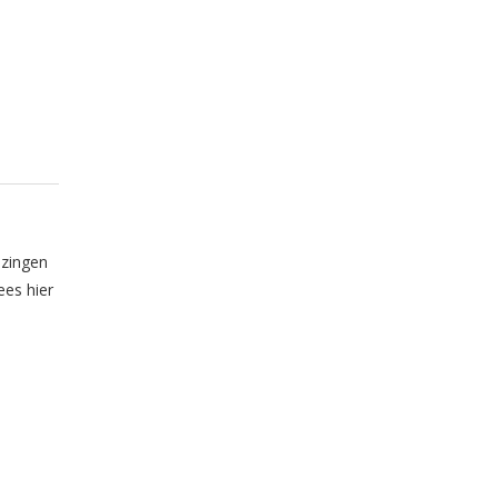
ezingen
ees hier