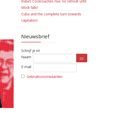
India’s Cockroaches rise: no retreat until
Modi falls!
Cuba and the complete turn towards
capitalism
Nieuwsbrief
Schrijf je in!
Naam
E-mail
Gebruiksvoorwaarden