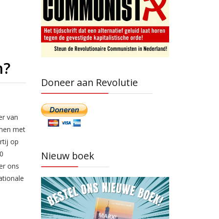
n?
Doneer aan Revolutie
er van
amen met
tij op
00
Nieuw boek
er ons
ationale