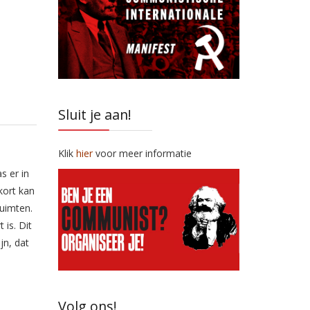
Sluit je aan!
Klik
hier
voor meer informatie
s er in
kort kan
uimten.
 is. Dit
jn, dat
Volg ons!