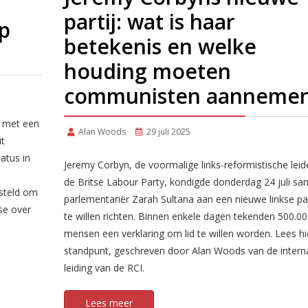
partij: wat is haar
op
betekenis en welke
houding moeten
communisten aanneme
n met een
Alan Woods
29 juli 2025
it
atus in
Jeremy Corbyn, de voormalige links-reformistische leid
de Britse Labour Party, kondigde donderdag 24 juli s
esteld om
parlementariër Zarah Sultana aan een nieuwe linkse par
se over
te willen richten. Binnen enkele dagen tekenden 500.0
mensen een verklaring om lid te willen worden. Lees hi
standpunt, geschreven door Alan Woods van de intern
leiding van de RCI.
Lees meer