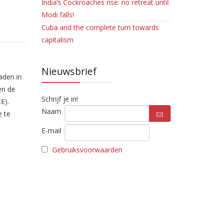
India’s Cockroaches rise: no retreat until
Modi falls!
Cuba and the complete turn towards
capitalism
Nieuwsbrief
aden in
en de
Schrijf je in!
E).
Naam
e te
E-mail
Gebruiksvoorwaarden