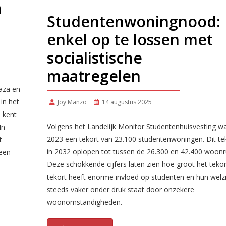
a
Studentenwoningnood:
enkel op te lossen met
socialistische
maatregelen
Gaza en
in het
Joy Manzo
14 augustus 2025
n kent
Volgens het Landelijk Monitor Studentenhuisvesting wa
In
2023 een tekort van 23.100 studentenwoningen. Dit te
t
in 2032 oplopen tot tussen de 26.300 en 42.400 woonr
 een
Deze schokkende cijfers laten zien hoe groot het tekort
tekort heeft enorme invloed op studenten en hun welzi
steeds vaker onder druk staat door onzekere
woonomstandigheden.