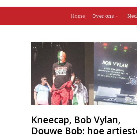
Home
Over ons
Ned
Kneecap, Bob Vylan,
Douwe Bob: hoe arties