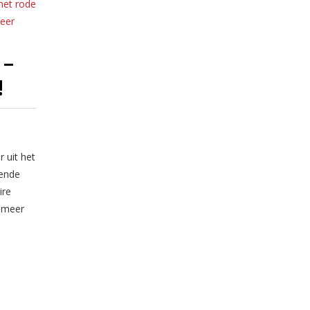
 –
!
 uit het
sende
ire
t meer